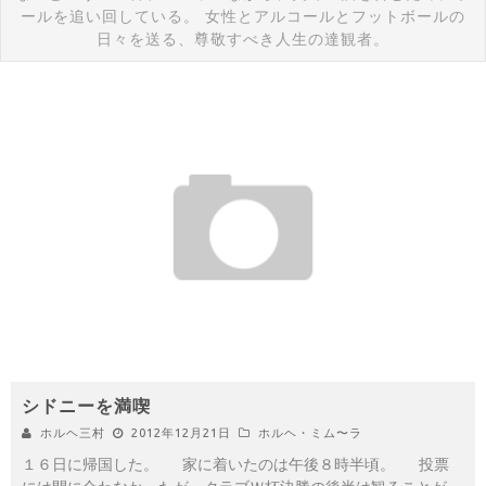
ールを追い回している。 女性とアルコールとフットボールの
日々を送る、尊敬すべき人生の達観者。
シドニーを満喫
ホルヘ三村
2012年12月21日
ホルヘ・ミム〜ラ
１６日に帰国した。 家に着いたのは午後８時半頃。 投票