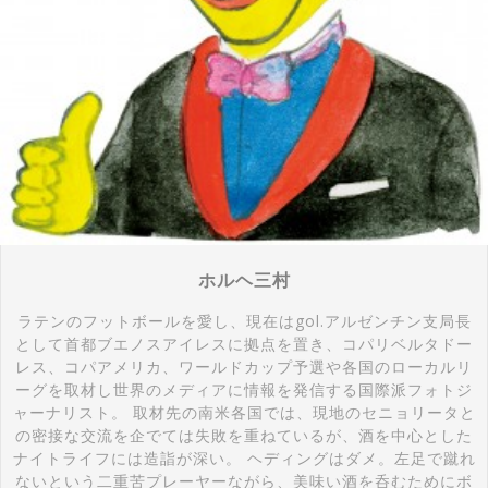
ホルヘ三村
ラテンのフットボールを愛し、現在はgol.アルゼンチン支局長
として首都ブエノスアイレスに拠点を置き、コパリベルタドー
レス、コパアメリカ、ワールドカップ予選や各国のローカルリ
ーグを取材し世界のメディアに情報を発信する国際派フォトジ
ャーナリスト。 取材先の南米各国では、現地のセニョリータと
の密接な交流を企でては失敗を重ねているが、酒を中心とした
ナイトライフには造詣が深い。 ヘディングはダメ。左足で蹴れ
ないという二重苦プレーヤーながら、美味い酒を呑むためにボ