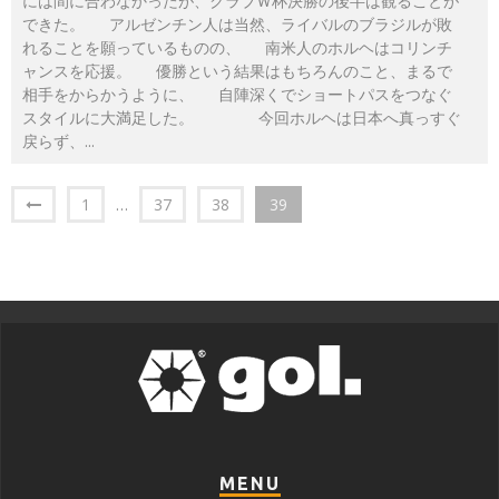
には間に合わなかったが、クラブＷ杯決勝の後半は観ることが
できた。 アルゼンチン人は当然、ライバルのブラジルが敗
れることを願っているものの、 南米人のホルヘはコリンチ
ャンスを応援。 優勝という結果はもちろんのこと、まるで
相手をからかうように、 自陣深くでショートパスをつなぐ
スタイルに大満足した。 今回ホルヘは日本へ真っすぐ
戻らず、
...
1
…
37
38
39
MENU