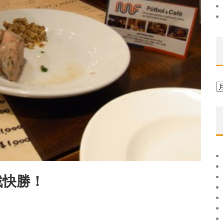
ア
ー
カ
イ
ブ
戦快勝！