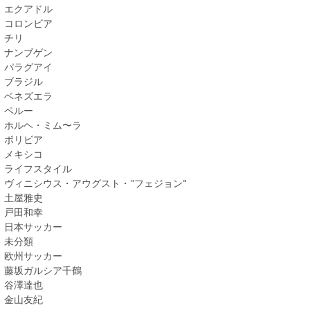
エクアドル
コロンビア
チリ
ナンブゲン
パラグアイ
ブラジル
ベネズエラ
ペルー
ホルヘ・ミム〜ラ
ボリビア
メキシコ
ライフスタイル
ヴィニシウス・アウグスト・"フェジョン"
土屋雅史
戸田和幸
日本サッカー
未分類
欧州サッカー
藤坂ガルシア千鶴
谷澤達也
金山友紀