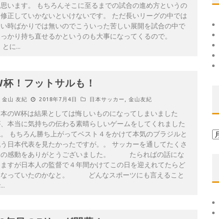
と思います。 もちろんそこに至るまでの試合の進め方というの
は修正していかないといけないです。 ただ長いリーグの中では
良い時ばかりでは無いのでこういった苦しい展開を試合の中で
しっかり持ち直せるかというのも大事になってくるので。
とに
...
W杯！フットサルも！
金山 友紀
2018年7月4日
日本サッカー
,
金山友紀
日本のW杯は結果としては悔しいものになってしまいました
が、本当に気持ちの伝わる素晴らしいゲームをしてくれました
ね。 もちろん勝ち上がってベスト４をかけて本気のブラジルと
ア
戦う日本代表を見たかったですが。。 サッカーを通してたくさ
ー
んの感動をありがとうございました。 たらればの話にな
カ
りますが日本人の監督で４年間かけてこの日を迎えれてたらど
イ
うなっていたのかなと。 どんなスポーツにも言えること
ブ
で
...