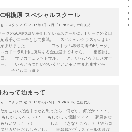
SC相模原 スペシャルスクール
gol.スタッフ
2015年5月27日
PICKUP
,
金山友紀
リーグのSC相模原が主催しているスクールに、Fリーグの金山
友紀選手がコーチとして参戦。 スペシャルクラスがいよい
よ始まりました！ フットサル界最高峰のFリーグ、
ペスカドーラ町田に所属する金山選手ですから、 相模原に
町田。 サッカーにフットサル。 と、いろいろクロスオー
バー。 いろいろつむいでいくといいモノ生まれますから
ね。 子ども達も得る
...
終わって始まって
gol.スタッフ
2014年6月26日
PICKUP
,
金山友紀
何だかこないだ始まったと思ったら、何だか、何だか・・・。
もしかしてベスト8？ もしかして優勝？？？ 夢見させ
てもらいやしたっ！ しょーじきなところ、チリやらコ
スタリカやらおもしろいし。 開幕戦のブラズィール国歌泣