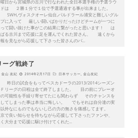
金曜日から宮城県の古川で行なわれた全日本選手権の予選ラウ
ンドは ２勝１分で１位で予選通過する事が出来ました。
SWH,ヴォスクオーレ仙台,バルドラール浦安と難しいグル
ープに入って 厳しい闘いばかりだったけどチームが一つに
なって闘い抜けた事がこの結果に繋がったと思います！ は
るばる古川まで応援に足を運んでくれた皆さん、 遠くから
速報を見ながら応援して下さった皆さんのパ
...
リーグ戦終了
金山 友紀
2014年2月17日
日本サッカー
,
金山友紀
日の試合をもってペスカドーラの2013/2014シーズン
のＦリーグの日程は全て終了しました。 目の前にプレーオ
フの可能性を手繰り寄せてたにも関わらず そのチャンスを
逃してしまった事は本当に悔しい。 でもそれは自分達の実
力以外なにものでもないし己の力の無さを痛感してます。
東京で良い知らせを待ちながら応援して下さったファンや、
遠く大分まで応援に駆け付けてくれた
...