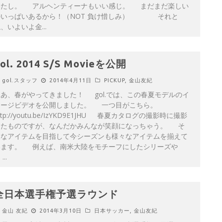
いたし。 アルヘンティーナもいい感じ。 まだまだ楽しい
のいっぱいあるから！（NOT 負け惜しみ） それと
ね、いよいよ金
...
ol. 2014 S/S Movieを公開
gol.スタッフ
2014年4月11日
PICKUP
,
金山友紀
あ、春がやってきました！ gol.では、この春夏モデルのイ
メージビデオを公開しました。 一つ目がこちら。
ttp://youtu.be/IzYKD9E1JHU 春夏カタログの撮影時に撮影
したものですが、なんだかみんなが笑顔になっちゃう。 そ
んなアイテムを目指して今シーズンも様々なアイテムを揃えて
います。 例えば、南米大陸をモチーフにしたシリーズや
...
全日本選手権予選ラウンド
金山 友紀
2014年3月10日
日本サッカー
,
金山友紀