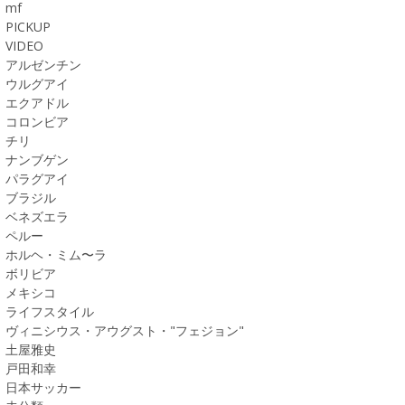
mf
PICKUP
VIDEO
アルゼンチン
ウルグアイ
エクアドル
コロンビア
チリ
ナンブゲン
パラグアイ
ブラジル
ベネズエラ
ペルー
ホルヘ・ミム〜ラ
ボリビア
メキシコ
ライフスタイル
ヴィニシウス・アウグスト・"フェジョン"
土屋雅史
戸田和幸
日本サッカー