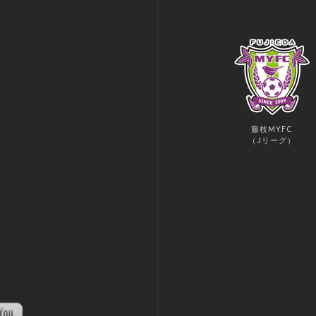
藤枝MYFC
（Jリーグ）