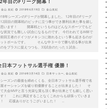
12年目のFリーグ開幕！
金山 友紀
2018年6月19日
金山友紀
018年シーズンのFリーグが開幕しました。 12年目のFリーグ
の12回目の開幕戦のピッチに立つ事ができ勝利出来た事を嬉し
く思います！ 開幕戦というものはどんなスポーツでもど
んな状況でも難しい試合になるものです。 今行われてるW杯で
も前回王者のドイツがメキシコに敗れるという事も起きるのが
フットボールです。 そんな中３ー０で勝ち切る事が出来
のをプラスに捉えつつも、33試合のたった１試合
...
全日本フットサル選手権 優勝！
金山 友紀
2016年3月14日
日本サッカー
,
金山友紀
今シーズンの最後を締めくくる、全日本フットサル選手権で名
古屋オーシャンズを破り初優勝することが出来ました！ そ
して大会MVPと言う光栄な賞も頂く事が出来とても嬉しく思い
ます！ これに満足することなくこれからも頑張っていきま
す！ 応援ありがとうございました！
...