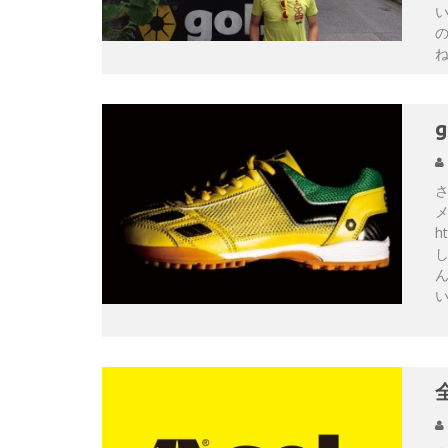
g
さ
h