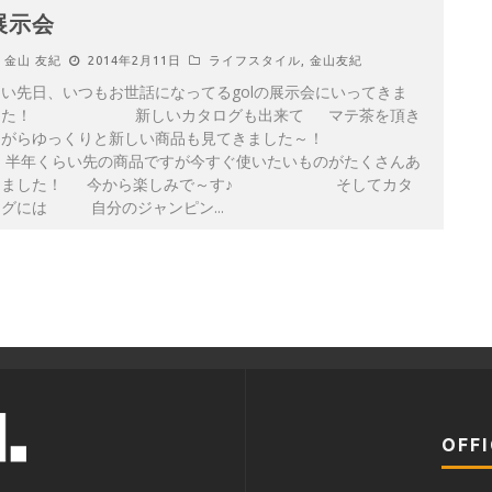
展示会
金山 友紀
2014年2月11日
ライフスタイル
,
金山友紀
い先日、いつもお世話になってるgolの展示会にいってきま
した！ 新しいカタログも出来て マテ茶を頂き
ながらゆっくりと新しい商品も見てきました～！
半年くらい先の商品ですが今すぐ使いたいものがたくさんあ
りました！ 今から楽しみで～す♪ そしてカタ
ログには 自分のジャンピン
...
OFFI