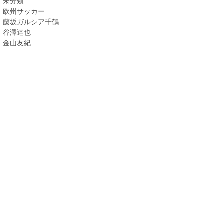
未分類
欧州サッカー
藤坂ガルシア千鶴
谷澤達也
金山友紀