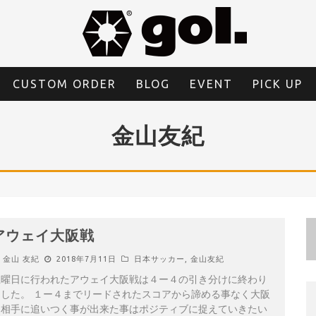
CUSTOM ORDER
BLOG
EVENT
PICK UP
金山友紀
アウェイ大阪戦
金山 友紀
2018年7月11日
日本サッカー
,
金山友紀
土曜日に行われたアウェイ大阪戦は４ー４の引き分けに終わり
ました。 １ー４までリードされたスコアから諦める事なく大阪
を相手に追いつく事が出来た事はポジティブに捉えていきたい