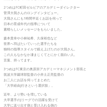
2つめはFC町田ゼルビアのアカデミーダイレクター
菅澤大我さんのロングインタビュー。
大我さんにも1時間半近くお話を伺って
日本の育成年代の指導について
素晴らしいメッセージをもらいました。
森本貴幸や小林祐希、久保裕也など
世界へ羽ばたいていった選手たちを
独特の指導スタイルで鍛え上げたのが大我さん。
この人もなかなか凄まじくてとにかく面白い人。
言葉、持ってます。
3つめはFC東京の奥原崇アカデミーマネジメント部長と
筑波大学蹴球部監督の小井土正亮監督の
お二人にお話を伺ってまとめた
「大学経由J行きという選択肢」。
近年、より勢いを増している
大卒選手のJリーグでの活躍を受けて
大学に送り出す側と受け入れる側の