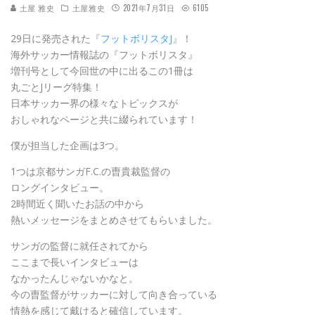
土屋 雅史
土屋雅史
2021年7月31日
6105
29日に発売された『
フットボリスタJ
』！
海外サッカー情報誌の『フットボリスタ』
増刊号として今回世の中に出るこの1冊は
丸ごとJリーグ特集！
日本サッカー界の様々なトピックスが
おしゃれなページと共に綴られています！
僕が担当した企画は3つ。
1つは京都サンガF.C.の曺貴裁監督の
ロングインタビュー。
2時間近く聞いたお話の中から
熱いメッセージをまとめさせてもらいました。
サンガの監督に就任されてから
ここまで長いインタビューは
なかったんじゃないかなと。
今の曺監督がサッカーに対して向き合っている
情熱を感じて戴けると確信しています。