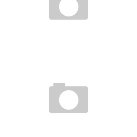
フットサル日和っ！！！
gol.スタッフ
2012年12月19日
gol. ビーチサッカー界に本格参入！
gol.スタッフ
2013年3月1日