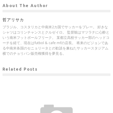
About The Author
哲アリサカ
ブラジル、コスタリカと中南米2カ国でサッカーをプレー。 好きな
シャツはコリンチャンスとクルゼイロ。 監督観はマツラナに心酔と
いう南米フットボールフリーク。 某都立高校サッカー部のヘッドコ
ーチを経て、現在はfutbol & cafe mfの店長。 将来のビジョンであ
る中南米各国のセニョリータとの歓談を兼ねたサッカースタジアム
横でのチョリパン販売権獲得を夢見る。
Related Posts