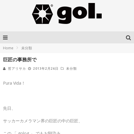
Home
未分類
巨匠の事務所で
哲アリサカ
2013年2月26日
未分類
Pura Vida！
先日、
サッカーカメラマン界の巨匠の中の巨匠、
この 「 golog 」 でもお馴染み、