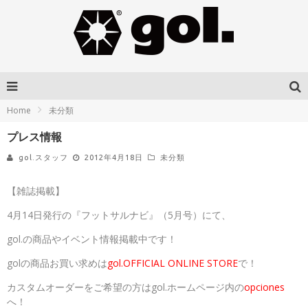
Home
未分類
プレス情報
gol.スタッフ
2012年4月18日
未分類
【雑誌掲載】
4月14日発行の『フットサルナビ』（5月号）にて、
gol.の商品やイベント情報掲載中です！
golの商品お買い求めは
gol.OFFICIAL ONLINE STORE
で！
カスタムオーダーをご希望の方はgol.ホームページ内の
opciones
へ！