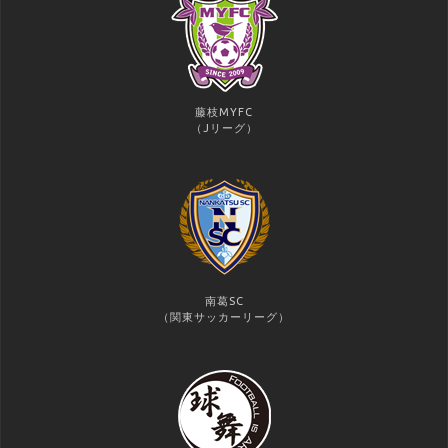
藤枝MYFC
（Jリーグ）
南葛SC
（関東サッカーリーグ）