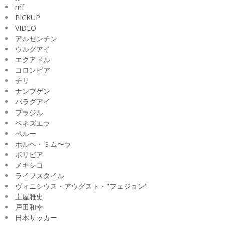
mf
PICKUP
VIDEO
アルゼンチン
ウルグアイ
エクアドル
コロンビア
チリ
ナンブゲン
パラグアイ
ブラジル
ベネズエラ
ペルー
ホルヘ・ミム〜ラ
ボリビア
メキシコ
ライフスタイル
ヴィニシウス・アウグスト・"フェジョン"
土屋雅史
戸田和幸
日本サッカー