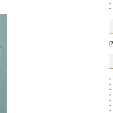
ア
ー
カ
イ
ブ