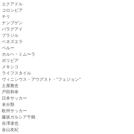
エクアドル
コロンビア
チリ
ナンブゲン
パラグアイ
ブラジル
ベネズエラ
ペルー
ホルヘ・ミム〜ラ
ボリビア
メキシコ
ライフスタイル
ヴィニシウス・アウグスト・"フェジョン"
土屋雅史
戸田和幸
日本サッカー
未分類
欧州サッカー
藤坂ガルシア千鶴
谷澤達也
金山友紀