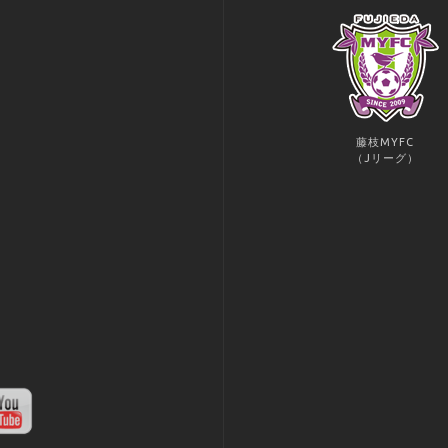
藤枝MYFC
（Jリーグ）