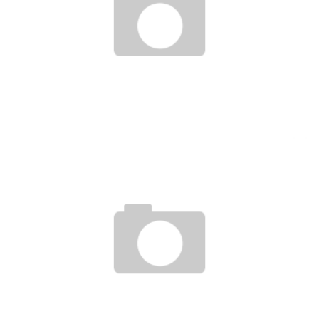
gol. STORE SHIZUOKA (夏期休業のご案内)
gol.スタッフ
2012年8月2日
プレス情報