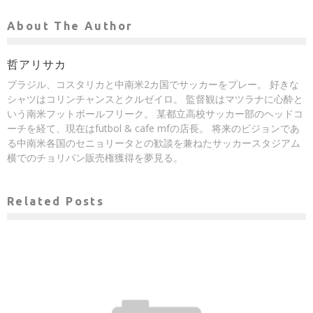
About The Author
哲アリサカ
ブラジル、コスタリカと中南米2カ国でサッカーをプレー。 好きな
シャツはコリンチャンスとクルゼイロ。 監督観はマツラナに心酔と
いう南米フットボールフリーク。 某都立高校サッカー部のヘッドコ
ーチを経て、現在はfutbol & cafe mfの店長。 将来のビジョンであ
る中南米各国のセニョリータとの歓談を兼ねたサッカースタジアム
横でのチョリパン販売権獲得を夢見る。
Related Posts