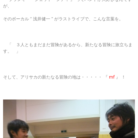
が、
そのボーカル “ 浅井健一 ” がラストライブで、こんな言葉を。
「 ３人ともまだまだ冒険があるから、新たなる冒険に旅立ちま
す。 」
そして、アリサカの新たなる冒険の地は・・・・・ 『
mf
』 ！