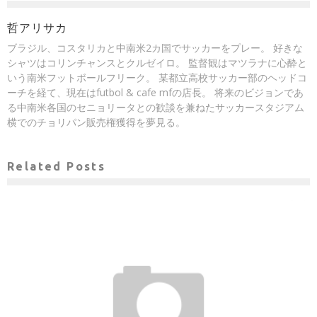
哲アリサカ
ブラジル、コスタリカと中南米2カ国でサッカーをプレー。 好きな
シャツはコリンチャンスとクルゼイロ。 監督観はマツラナに心酔と
いう南米フットボールフリーク。 某都立高校サッカー部のヘッドコ
ーチを経て、現在はfutbol & cafe mfの店長。 将来のビジョンであ
る中南米各国のセニョリータとの歓談を兼ねたサッカースタジアム
横でのチョリパン販売権獲得を夢見る。
Related Posts