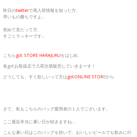
昨日の
twitter
で再入荷情報を知った方、
早いもの勝ちですよ…
初めて見たって方、
すごくラッキーです…
こちら
gol. STORE HARAJUKU
をはじめ、
各gol.お取扱店で入荷次第販売していきまーす！
どうしても、すぐ欲しいって方は
gol.ONLINE STOR
Eから
さて、私もこちらのバッグ愛用者の１人でございます。
ここ最近本当に暑い日が続きますね…
こんな暑い日はこのバッグを担いで、おいしいビールでも飲みに行