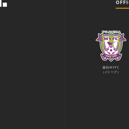
OFFI
藤枝MYFC
（Jリーグ）