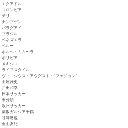
エクアドル
コロンビア
チリ
ナンブゲン
パラグアイ
ブラジル
ベネズエラ
ペルー
ホルヘ・ミム〜ラ
ボリビア
メキシコ
ライフスタイル
ヴィニシウス・アウグスト・"フェジョン"
土屋雅史
戸田和幸
日本サッカー
未分類
欧州サッカー
藤坂ガルシア千鶴
谷澤達也
金山友紀