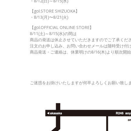
・8/12(日)～8/15(水)
【gol.STORE SHIZUOKA】
・8/13(月)〜8/21(火)
【gol.OFFICIAL ONLINE STORE】
8/11(土)～8/15(水)の間は
商品の発送は休止させていただきますのでご了承くだ
注文のお申し込み、お問い合わせメールは随時受け付
商品発送・ご連絡は、休業明けの8/16(木)より順次開
ご迷惑をお掛けいたしますが何卒よろしくお願い致し