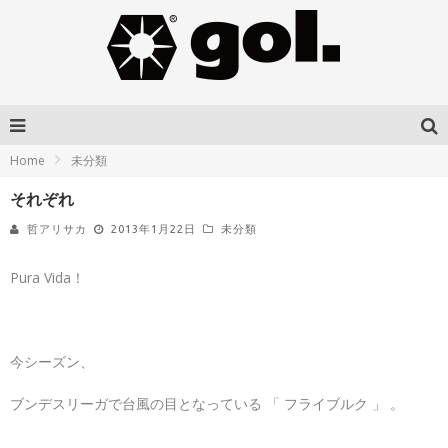
Home
未分類
それぞれ
哲アリサカ
2013年1月22日
未分類
Pura Vida！
今シーズン、
ブンデスリーガで台風の目となっている 「 フライブルク 」 。