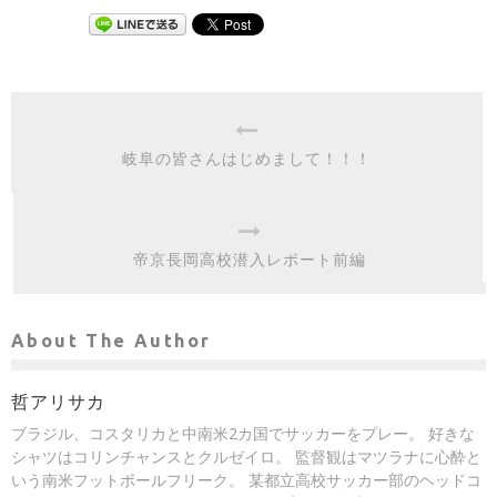
岐阜の皆さんはじめまして！！！
帝京長岡高校潜入レポート前編
About The Author
哲アリサカ
ブラジル、コスタリカと中南米2カ国でサッカーをプレー。 好きな
シャツはコリンチャンスとクルゼイロ。 監督観はマツラナに心酔と
いう南米フットボールフリーク。 某都立高校サッカー部のヘッドコ