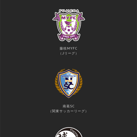
藤枝MYFC
（Jリーグ）
南葛SC
（関東サッカーリーグ）