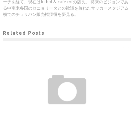
ーチを経て、現在はfutbol & cafe mfの店長。 将来のビジョンであ
る中南米各国のセニョリータとの歓談を兼ねたサッカースタジアム
横でのチョリパン販売権獲得を夢見る。
Related Posts
サッカー王国"静岡"のフリーペーパーと言えば？
gol.スタッフ
2013年3月26日