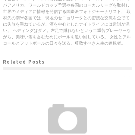
パアメリカ、ワールドカップ予選や各国のローカルリーグを取材し
世界のメディアに情報を発信する国際派フォトジャーナリスト。 取
材先の南米各国では、現地のセニョリータとの密接な交流を企でて
は失敗を重ねているが、酒を中心としたナイトライフには造詣が深
い。 ヘディングはダメ。左足で蹴れないという二重苦プレーヤーな
がら、美味い酒を呑むためにボールを追い回している。 女性とアル
コールとフットボールの日々を送る、尊敬すべき人生の達観者。
Related Posts