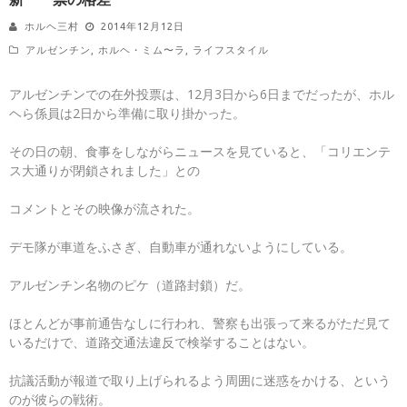
ホルヘ三村
2014年12月12日
アルゼンチン
,
ホルヘ・ミム〜ラ
,
ライフスタイル
アルゼンチンでの在外投票は、12月3日から6日までだったが、ホル
ヘら係員は2日から準備に取り掛かった。
その日の朝、食事をしながらニュースを見ていると、「コリエンテ
ス大通りが閉鎖されました」との
コメントとその映像が流された。
デモ隊が車道をふさぎ、自動車が通れないようにしている。
アルゼンチン名物のピケ（道路封鎖）だ。
ほとんどが事前通告なしに行われ、警察も出張って来るがただ見て
いるだけで、道路交通法違反で検挙することはない。
抗議活動が報道で取り上げられるよう周囲に迷惑をかける、という
のが彼らの戦術。