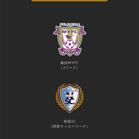
藤枝MYFC
（Jリーグ）
南葛SC
（関東サッカーリーグ）