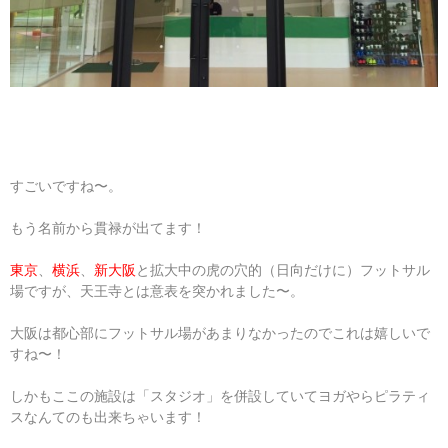
すごいですね〜。
もう名前から貫禄が出てます！
東京
、
横浜
、
新大阪
と拡大中の虎の穴的（日向だけに）フットサル
場ですが、天王寺とは意表を突かれました〜。
大阪は都心部にフットサル場があまりなかったのでこれは嬉しいで
すね〜！
しかもここの施設は「スタジオ」を併設していてヨガやらピラティ
スなんてのも出来ちゃいます！