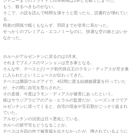
シドニーまでのフライトで日本映画は2本とも観てしまった。
もう、観るべきものがない。
そこで、小説を読んで時間を潰そうと思ったら、読書灯が壊れてい
る。
時差の関係で眠くもならず、羽田までが非常に長かった。
せっかくのプレミアム・エコノミーなのに、快適な空の旅とはいか
なかった。
ホルヘがアルゼンチンに戻るのは3月末。
それまでブエノスのマンションは空き家となる。
そんな中、テベスとJリーグ初代得点王のラモン・ディアスが空き巣
に入られたというニュースが伝わってきた。
テベスは隣国ウルグアイで、4日間に渡る結婚披露宴を行っていた
が、その間に自宅を荒らされた。
その直後、今度はラモン・ディアスが被害にあったという。
彼はサウジアラビアのアル・ヒラルの監督だが、シーズンオフでア
ルゼンチンに戻ってくると、自宅の現金や宝石類がごっそり盗まれ
ていた。
アルゼンチンの治安は日々悪化している。
ホルヘの留守宅もどうなることか。
テベスは今回の件で被害届を出さなかったが、噂されているように