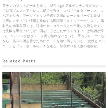
ラテンのフットボールを愛し、現在はgol.アルゼンチン支局長とし
て首都ブエノスアイレスに拠点を置き、コパリベルタドーレス、コ
パアメリカ、ワールドカップ予選や各国のローカルリーグを取材し
世界のメディアに情報を発信する国際派フォトジャーナリスト。 取
材先の南米各国では、現地のセニョリータとの密接な交流を企でて
は失敗を重ねているが、酒を中心としたナイトライフには造詣が深
い。 ヘディングはダメ。左足で蹴れないという二重苦プレーヤーな
がら、美味い酒を呑むためにボールを追い回している。 女性とアル
コールとフットボールの日々を送る、尊敬すべき人生の達観者。
Related Posts