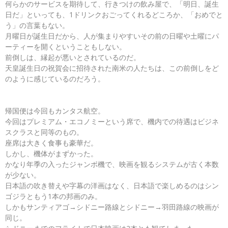
何らかのサービスを期待して、行きつけの飲み屋で、「明日、誕生
日だ」といっても、1ドリンクおごってくれるどころか、「おめでと
う」の言葉もない。
月曜日が誕生日だから、人が集まりやすいその前の日曜や土曜にパ
ーティーを開くということもしない。
前倒しは、縁起が悪いとされているのだ。
天皇誕生日の祝賀会に招待された南米の人たちは、この前倒しをど
のように感じているのだろう。
帰国便は今回もカンタス航空。
今回はプレミアム・エコノミーという席で、機内での待遇はビジネ
スクラスと同等のもの。
座席は大きく食事も豪華だ。
しかし、機体がまずかった。
かなり年季の入ったジャンボ機で、映画を観るシステムが古く本数
が少ない。
日本語の吹き替えや字幕の洋画はなく、日本語で楽しめるのはシン
ゴジラともう1本の邦画のみ。
しかもサンティアゴ→シドニー路線とシドニー→羽田路線の映画が
同じ。