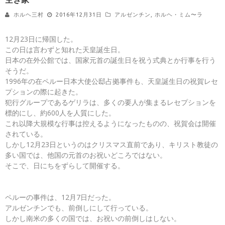
ホルヘ三村
2016年12月31日
アルゼンチン
,
ホルヘ・ミム〜ラ
12月23日に帰国した。
この日は言わずと知れた天皇誕生日。
日本の在外公館では、国家元首の誕生日を祝う式典とか行事を行う
そうだ。
1996年の在ペルー日本大使公邸占拠事件も、天皇誕生日の祝賀レセ
プションの際に起きた。
犯行グループであるゲリラは、多くの要人が集まるレセプションを
標的にし、約600人を人質にした。
これ以降大規模な行事は控えるようになったものの、祝賀会は開催
されている。
しかし12月23日というのはクリスマス直前であり、キリスト教徒の
多い国では、他国の元首のお祝いどころではない。
そこで、日にちをずらして開催する。
ペルーの事件は、12月7日だった。
アルゼンチンでも、前倒しにして行っている。
しかし南米の多くの国では、お祝いの前倒しはしない。