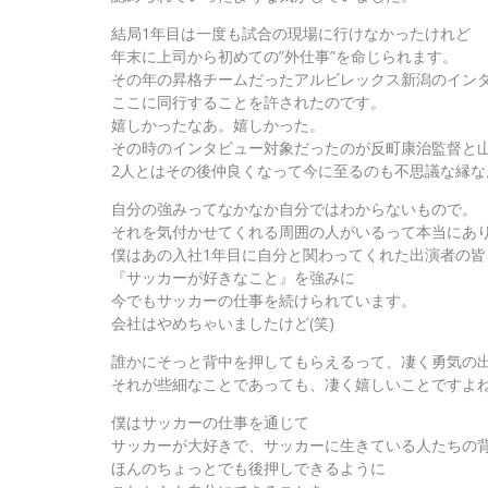
結局1年目は一度も試合の現場に行けなかったけれど
年末に上司から初めての”外仕事”を命じられます。
その年の昇格チームだったアルビレックス新潟のイン
ここに同行することを許されたのです。
嬉しかったなあ。嬉しかった。
その時のインタビュー対象だったのが反町康治監督と
2人とはその後仲良くなって今に至るのも不思議な縁なん
自分の強みってなかなか自分ではわからないもので。
それを気付かせてくれる周囲の人がいるって本当にあ
僕はあの入社1年目に自分と関わってくれた出演者の皆
『サッカーが好きなこと』を強みに
今でもサッカーの仕事を続けられています。
会社はやめちゃいましたけど(笑)
誰かにそっと背中を押してもらえるって、凄く勇気の
それが些細なことであっても、凄く嬉しいことですよ
僕はサッカーの仕事を通じて
サッカーが大好きで、サッカーに生きている人たちの
ほんのちょっとでも後押しできるように