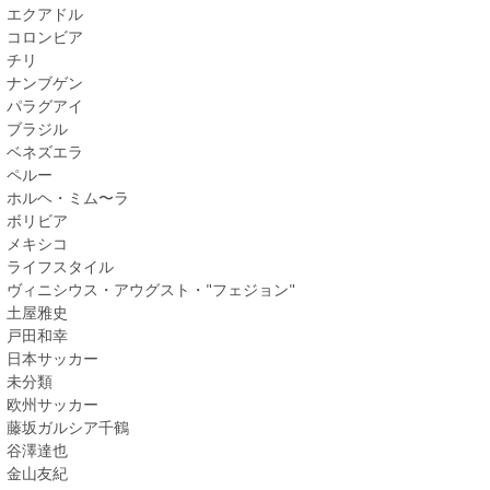
エクアドル
コロンビア
チリ
ナンブゲン
パラグアイ
ブラジル
ベネズエラ
ペルー
ホルヘ・ミム〜ラ
ボリビア
メキシコ
ライフスタイル
ヴィニシウス・アウグスト・"フェジョン"
土屋雅史
戸田和幸
日本サッカー
未分類
欧州サッカー
藤坂ガルシア千鶴
谷澤達也
金山友紀