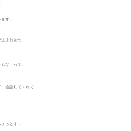
て
います。
が生まれ始め
かもな」って。
て、会話してくれて
ちょっとずつ