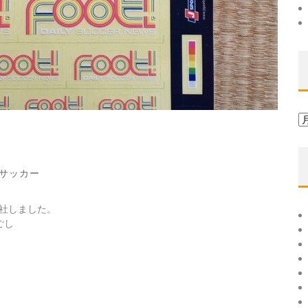
ア
ー
カ
イ
サッカー
ブ
社しました。
ごし