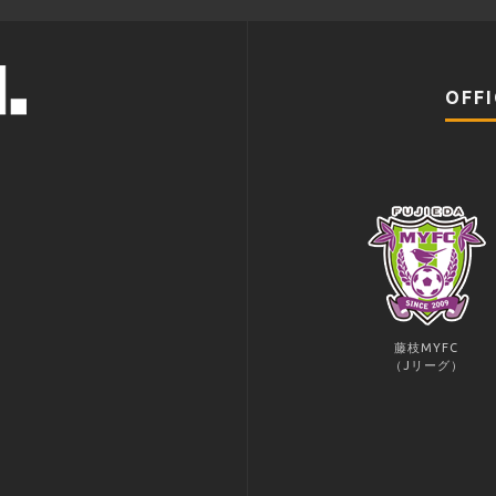
OFFI
藤枝MYFC
（Jリーグ）