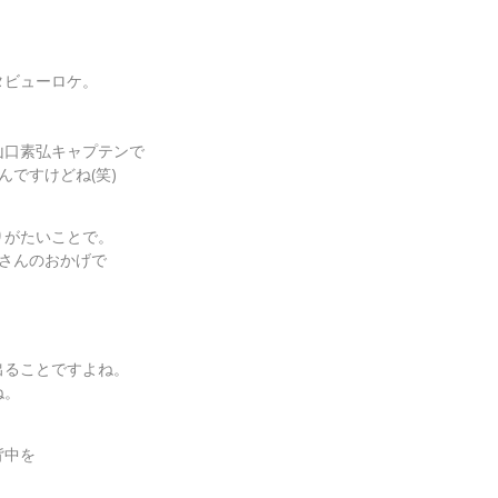
タビューロケ。
山口素弘キャプテンで
ですけどね(笑)
りがたいことで。
さんのおかげで
出ることですよね。
ね。
背中を