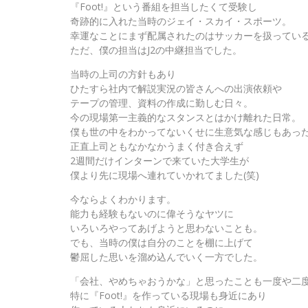
『Foot!』という番組を担当したくて受験し
奇跡的に入れた当時のジェイ・スカイ・スポーツ。
幸運なことにまず配属されたのはサッカーを扱ってい
ただ、僕の担当はJ2の中継担当でした。
当時の上司の方針もあり
ひたすら社内で解説実況の皆さんへの出演依頼や
テープの管理、資料の作成に勤しむ日々。
今の現場第一主義的なスタンスとはかけ離れた日常。
僕も世の中をわかってないくせに生意気な感じもあっ
正直上司ともなかなかうまく付き合えず
2週間だけインターンで来ていた大学生が
僕より先に現場へ連れていかれてました(笑)
今ならよくわかります。
能力も経験もないのに偉そうなヤツに
いろいろやってあげようと思わないことも。
でも、当時の僕は自分のことを棚に上げて
鬱屈した思いを溜め込んでいく一方でした。
「会社、やめちゃおうかな」と思ったことも一度や二
特に『Foot!』を作っている現場も身近にあり