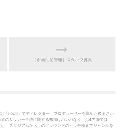
［企画生産管理］スタッフ募集
組「Foot!」でディレクター、プロデューサーを勤めた後まさか
ずのサッカー全般に関する知識はハンパなく、gol.界隈では
人。 スタジアムから土のグラウンドのピッチ横までジャンルを