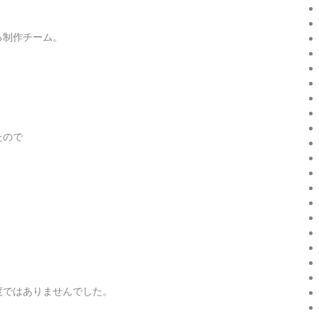
る制作チーム。
たので
度ではありませんでした。