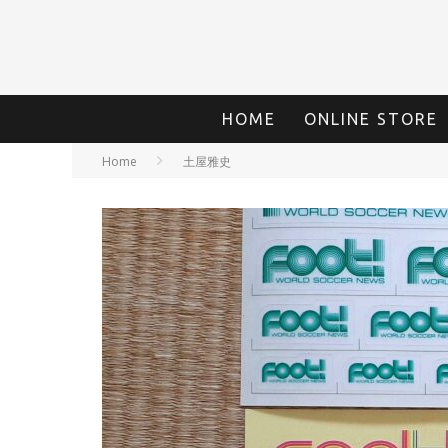
HOME
ONLINE STORE
Home
土屋雅史