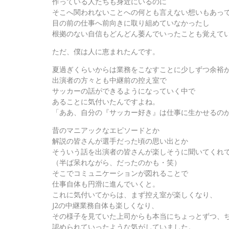
作っている人たちも身近にいるのに
そこへ関われないことへの何とも言えない想いもあっ
目の前の仕事へ前向きに取り組めていなかったし
根拠のない自信もどんどん萎んでいったことも覚えて
ただ、僕は人に恵まれたんです。
夏過ぎくらいからは業務をこなすことに少しずつ余裕
出演者の方々とも中継前の控え室で
サッカーの話ができるようになっていく中で
あることに気付いたんですよね。
「ああ、自分の『サッカー好き』は仕事に生かせるの
昔のマニアックなエピソードとか
解説の皆さんが選手だった頃の思い出とか
そういう話を出演者の皆さんが楽しそうに聞いてくれ
（半ば呆れながら、だったのかも・笑）
そこでコミュニケーションが図れることで
仕事自体も円滑に進んでいくと。
これに気付いてからは、まず控え室が楽しくなり、
J2の中継業務自体も楽しくなり、
その様子を見ていた上司からも本当にちょっとずつ、
認められていったような気がしていました。