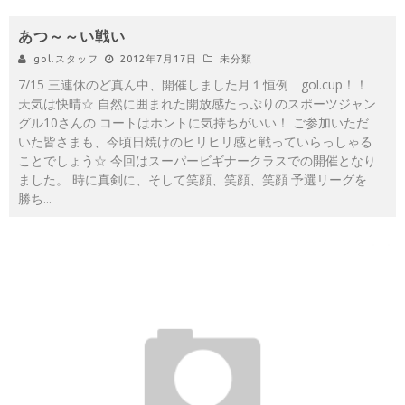
あつ～～い戦い
gol.スタッフ
2012年7月17日
未分類
7/15 三連休のど真ん中、開催しました月１恒例 gol.cup！！
天気は快晴☆ 自然に囲まれた開放感たっぷりのスポーツジャン
グル10さんの コートはホントに気持ちがいい！ ご参加いただ
いた皆さまも、今頃日焼けのヒリヒリ感と戦っていらっしゃる
ことでしょう☆ 今回はスーパービギナークラスでの開催となり
ました。 時に真剣に、そして笑顔、笑顔、笑顔 予選リーグを
勝ち
...