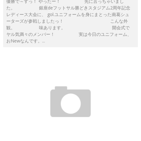
優勝で～すっ！ やったー！ 先に言っちゃいまし
た。 銀座deフットサル勝どきスタジアム2周年記念
レディース大会に、 gol.ユニフォームを身にまとった南葛シュ
ーターズが参戦しましたっ！ こんな外
観。 味あります。 開会式で
ヤル気満々のメンバー！ 実は今日のユニフォーム、
おNewなんです。
...