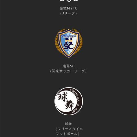
藤枝MYFC
（Jリーグ）
南葛SC
（関東サッカーリーグ）
球舞
（フリースタイル
フットボール）