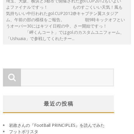
埼玉、大阪、横浜と3都市で開催されたgol.CUP2012もいよい
よファイナルですっ！ ものすごくいい天気！風も
気持ちいい中行われたgol.CUP2012@キャプテン翼スタジア
ム、午前の部の模様をご報告。 朝9時キックオフとい
うオーバー30にはキツイ日程の中、さー開始ですっ！
「岬くんコート」ではgol.のカスタムユニフォーム、
「Ushuaia」で参戦してくれたチー
...
最近の投稿
岩政さんの『FootBall PRINCIPLES』を読んでみた
フットボリスタ