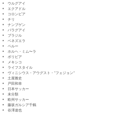
ウルグアイ
エクアドル
コロンビア
チリ
ナンブゲン
パラグアイ
ブラジル
ベネズエラ
ペルー
ホルヘ・ミム〜ラ
ボリビア
メキシコ
ライフスタイル
ヴィニシウス・アウグスト・"フェジョン"
土屋雅史
戸田和幸
日本サッカー
未分類
欧州サッカー
藤坂ガルシア千鶴
谷澤達也