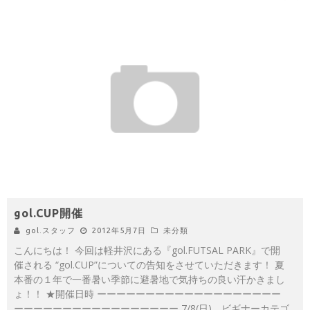
gol.CUP開催
gol.スタッフ
2012年5月7日
未分類
こんにちは！ 今回は軽井沢にある『gol.FUTSAL PARK』で開
催される “gol.CUP”についての告知をさせていただきます！ 夏
本番の１年で一番暑い季節に避暑地で気持ちの良い汗かきまし
ょ！！ ★開催日時 ーーーーーーーーーーーーーーーーーーー
ーーーーーーーーーーーーーーーーー 7/8(日) ビギナーカテゴ