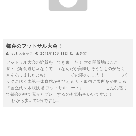
都会のフットサル大会！
gol.スタッフ
2012年10月11日
未分類
フットサル大会の協賛をしてきました！ 大会開催地はここ！！
ザ・北海食道じゃなくて... （なんだか美味しそうなものがたく
さんありましたよw） その隣のここだ！ バ
ックに代々木第一体育館がそびえる ザ・原宿に場所をかまえる
『国立代々木競技場 フットサルコート』 こんな感じ
で都会の中で広々とプレーするのも気持ちいいですよ！
駅から歩いて5分ですし
...