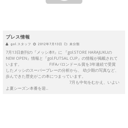
プレス情報
gol.スタッフ
2012年7月13日
未分類
7月13日創刊の『メッシ本!!』に 『gol.STORE HARAJUKUの
NEW OPEN』情報と『gol.FUTSAL CUP』の情報が掲載されて
います。 FIFAバロンドール賞を3年連続で受賞
したメッシのスーパープレーの分析から、 幼少期の写真など、
歩んできた歴史がこの本につまっています。
7月も中旬をむかえ、いよい
よ夏シーズン本番を迎
...