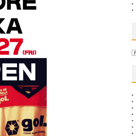
ア
ー
カ
イ
ブ