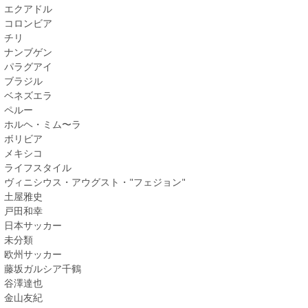
エクアドル
コロンビア
チリ
ナンブゲン
パラグアイ
ブラジル
ベネズエラ
ペルー
ホルヘ・ミム〜ラ
ボリビア
メキシコ
ライフスタイル
ヴィニシウス・アウグスト・"フェジョン"
土屋雅史
戸田和幸
日本サッカー
未分類
欧州サッカー
藤坂ガルシア千鶴
谷澤達也
金山友紀