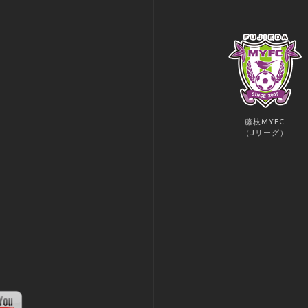
藤枝MYFC
（Jリーグ）