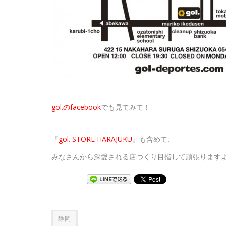
gol.のfacebook
でも見てみて！
『
gol. STORE HARAJUKU
』も含めて、
みなさんから深愛される店つくり目指して頑張ります
静岡