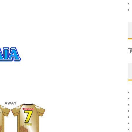
ア
ー
カ
イ
ブ