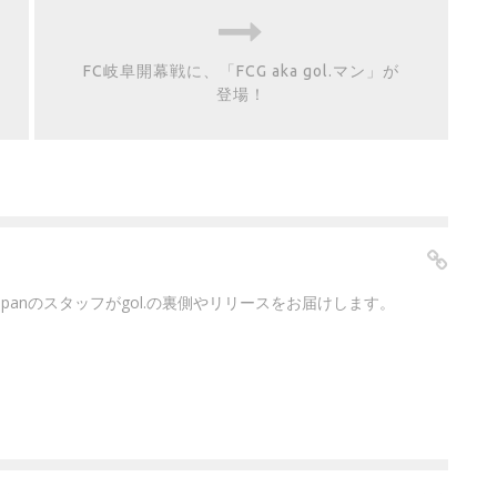
FC岐阜開幕戦に、「FCG aka gol.マン」が
登場！
japanのスタッフがgol.の裏側やリリースをお届けします。