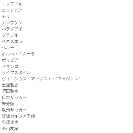
エクアドル
コロンビア
チリ
ナンブゲン
パラグアイ
ブラジル
ベネズエラ
ペルー
ホルヘ・ミム〜ラ
ボリビア
メキシコ
ライフスタイル
ヴィニシウス・アウグスト・"フェジョン"
土屋雅史
戸田和幸
日本サッカー
未分類
欧州サッカー
藤坂ガルシア千鶴
谷澤達也
金山友紀