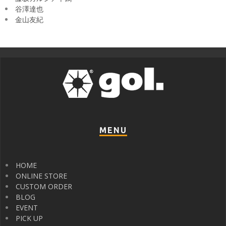
谷澤達也
金山友紀
MENU
HOME
ONLINE STORE
CUSTOM ORDER
BLOG
EVENT
PICK UP