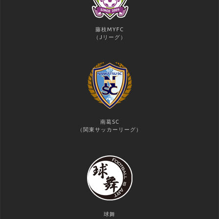
藤枝MYFC
（Jリーグ）
南葛SC
（関東サッカーリーグ）
球舞