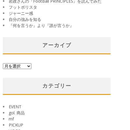
岩政さんの『FootBall PRINCIPLES』を読んでみた
フットボリスタ
ジャーニー感
自分の強みを知る
『何を言うか』より『誰が言うか』
アーカイブ
ア
ー
カ
イ
カテゴリー
ブ
EVENT
gol. 商品
mf
PICKUP