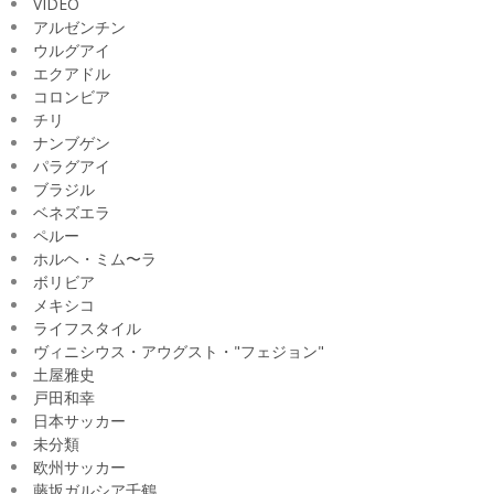
VIDEO
アルゼンチン
ウルグアイ
エクアドル
コロンビア
チリ
ナンブゲン
パラグアイ
ブラジル
ベネズエラ
ペルー
ホルヘ・ミム〜ラ
ボリビア
メキシコ
ライフスタイル
ヴィニシウス・アウグスト・"フェジョン"
土屋雅史
戸田和幸
日本サッカー
未分類
欧州サッカー
藤坂ガルシア千鶴