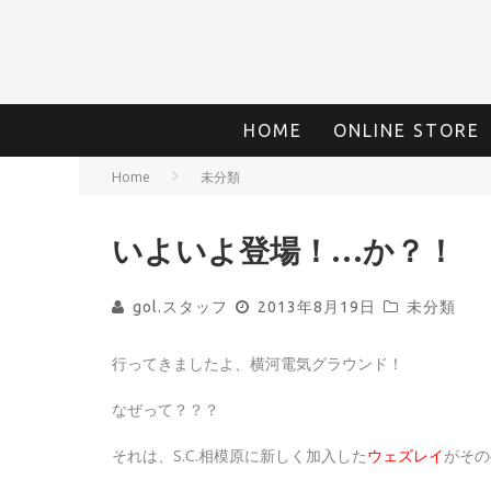
HOME
ONLINE STORE
Home
未分類
いよいよ登場！…か？！
gol.スタッフ
2013年8月19日
未分類
行ってきましたよ、横河電気グラウンド！
なぜって？？？
それは、S.C.相模原に新しく加入した
ウェズレイ
がその