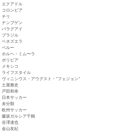
エクアドル
コロンビア
チリ
ナンブゲン
パラグアイ
ブラジル
ベネズエラ
ペルー
ホルヘ・ミム〜ラ
ボリビア
メキシコ
ライフスタイル
ヴィニシウス・アウグスト・"フェジョン"
土屋雅史
戸田和幸
日本サッカー
未分類
欧州サッカー
藤坂ガルシア千鶴
谷澤達也
金山友紀