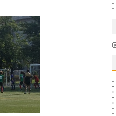
ア
ー
カ
イ
ブ