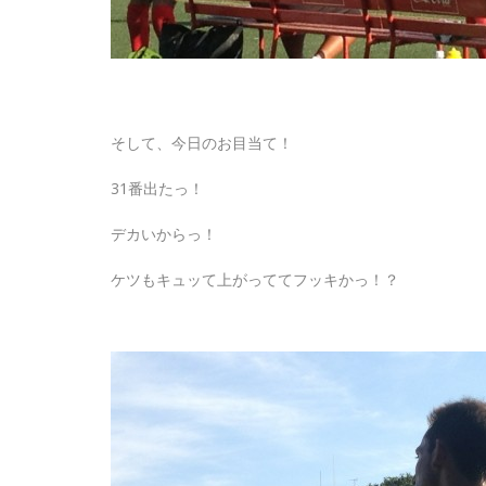
そして、今日のお目当て！
31番出たっ！
デカいからっ！
ケツもキュッて上がっててフッキかっ！？