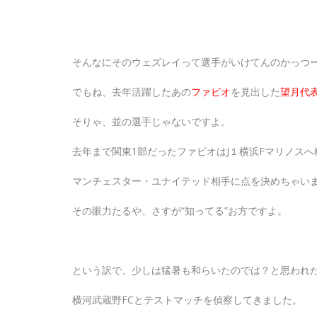
そんなにそのウェズレイって選手がいけてんのかっつ
でもね、去年活躍したあの
ファビオ
を見出した
望月代
そりゃ、並の選手じゃないですよ。
去年まで関東1部だったファビオはJ１横浜Fマリノスへ
マンチェスター・ユナイテッド相手に点を決めちゃい
その眼力たるや、さすが“知ってる”お方ですよ。
という訳で、少しは猛暑も和らいたのでは？と思われ
横河武蔵野FCとテストマッチを偵察してきました。