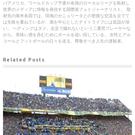
パアメリカ、ワールドカップ予選や各国のローカルリーグを取材し
世界のメディアに情報を発信する国際派フォトジャーナリスト。 取
材先の南米各国では、現地のセニョリータとの密接な交流を企でて
は失敗を重ねているが、酒を中心としたナイトライフには造詣が深
い。 ヘディングはダメ。左足で蹴れないという二重苦プレーヤーな
がら、美味い酒を呑むためにボールを追い回している。 女性とアル
コールとフットボールの日々を送る、尊敬すべき人生の達観者。
Related Posts