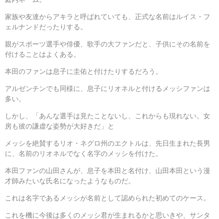
家族や友達からアキラと呼ばれていても、正式な名前はルイス・フ
ェルナンドだったりする。
親がスポーツ選手や俳優、歌手の大ファンだと、子供にその名前を
付けることはよくある。
本田のファンは息子に圭佑と付けたりするだろう。
アルゼンチンでも同様に、息子にリオネルと付けるメッシファンは
多い。
しかし、「あんな選手は見たことないし、これからも現れない。女
房も彼の謙虚な姿勢が大好きだ」と
メッシを絶賛するリオ・ネグロ州のエクトルは、先日生まれた長男
に、名前のリオネルでなく名字のメッシを付けた。
本田ファンの山田さんが、息子を本田と名付け、山田本田という漫
才師みたいな氏名になったようなものだ。
これは名字であるメッシが名前として認められた初めてのケース。
これを機に今後は多くのメッシ君が生まれるかと思いきや、サンタ