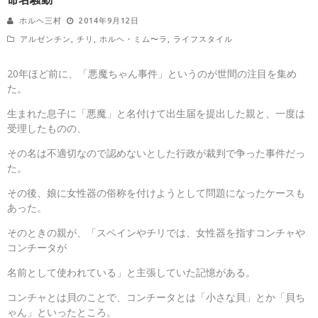
ホルヘ三村
2014年9月12日
アルゼンチン
,
チリ
,
ホルヘ・ミム〜ラ
,
ライフスタイル
20年ほど前に、「悪魔ちゃん事件」というのが世間の注目を集め
た。
生まれた息子に「悪魔」と名付けて出生届を提出した親と、一度は
受理したものの、
その名は不適切なので認めないとした行政が裁判で争った事件だっ
た。
その後、娘に女性器の俗称を付けようとして問題になったケースも
あった。
そのときの親が、「スペインやチリでは、女性器を指すコンチャや
コンチータが
名前として使われている」と主張していた記憶がある。
コンチャとは貝のことで、コンチータとは「小さな貝」とか「貝ち
ゃん」といったところ。