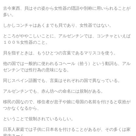
古今東西、貝はその姿から女性器の隠語や別称に用いられることが
多い。
しかしコンチャはあくまでも貝であり、女性器ではない。
ところがややこしいことに、アルゼンチンでは、コンチャといえば
１００％女性器のこと。
貝を指すときは、もうひとつの言葉であるマリスコを使う。
他の国では一般的に使われるコヘール（拾う）という動詞も、アル
ゼンチンでは性行為の意味になる。
同じスペイン語圏でも、言葉はそれぞれの国で異なっている。
アルゼンチンでも、赤ん坊への命名には規制がある。
移民の国なので、移住者が息子や娘に母国の名前を付けると収拾が
つかなくなるから、
ということで規制されているらしい。
日系人家庭では子供に日本名を付けることがあるが、その多くは家
庭内ネーム。