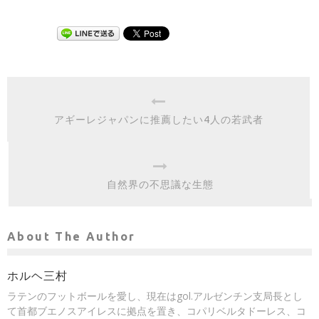
アギーレジャパンに推薦したい4人の若武者
自然界の不思議な生態
About The Author
ホルヘ三村
ラテンのフットボールを愛し、現在はgol.アルゼンチン支局長とし
て首都ブエノスアイレスに拠点を置き、コパリベルタドーレス、コ