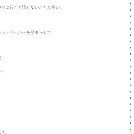
地方に行くと流せないことが多い。
レットペーパーを詰まらせて
だ。
た。
ある。