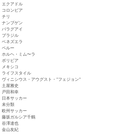
エクアドル
コロンビア
チリ
ナンブゲン
パラグアイ
ブラジル
ベネズエラ
ペルー
ホルヘ・ミム〜ラ
ボリビア
メキシコ
ライフスタイル
ヴィニシウス・アウグスト・"フェジョン"
土屋雅史
戸田和幸
日本サッカー
未分類
欧州サッカー
藤坂ガルシア千鶴
谷澤達也
金山友紀