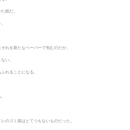
いた紙だ。
を。
にそれを新たなペーパーで包むのだが、
きない。
あふれることになる。
る。
イレのゴミ箱はとてつもないものだった。