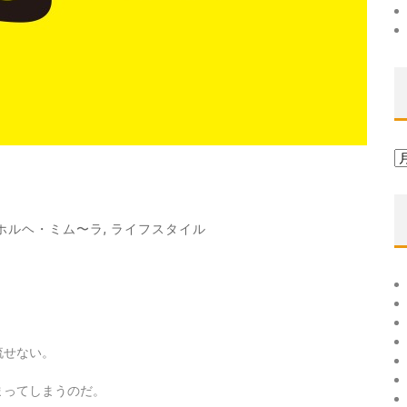
ア
ー
カ
イ
ホルヘ・ミム〜ラ
,
ライフスタイル
ブ
流せない。
まってしまうのだ。