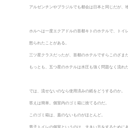
アルゼンチンやブラジルでも都会は日本と同じだが、
ホルヘは一度エクアドルの首都キトのホテルで、トイ
怒られたことがある。
三ツ星クラスだったが、首都のホテルですらこのざま
もっとも、五つ星のホテルは水圧も強く問題なく流れ
では、流せないのなら使用済みの紙をどうするのか。
答えは簡単。個室内のゴミ箱に捨てるのだ。
このゴミ箱は、蓋のないものがほとんど。
男子トイレの個室というのは、大きい方をするために