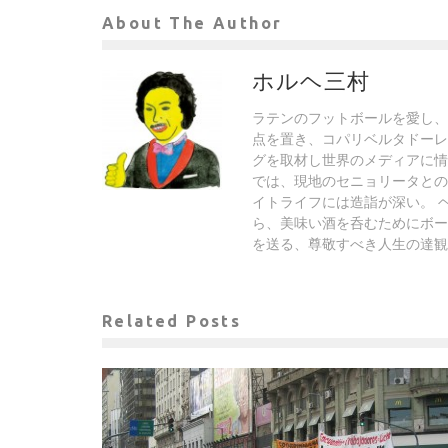
About The Author
ホルヘ三村
ラテンのフットボールを愛し、
点を置き、コパリベルタドーレ
グを取材し世界のメディアに情
では、現地のセニョリータとの
イトライフには造詣が深い。 
ら、美味い酒を呑むためにボー
を送る、尊敬すべき人生の達観
Related Posts