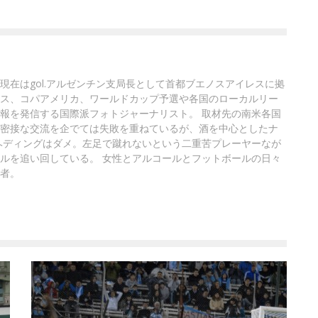
現在はgol.アルゼンチン支局長として首都ブエノスアイレスに拠
ス、コパアメリカ、ワールドカップ予選や各国のローカルリー
報を発信する国際派フォトジャーナリスト。 取材先の南米各国
密接な交流を企でては失敗を重ねているが、酒を中心としたナ
ヘディングはダメ。左足で蹴れないという二重苦プレーヤーなが
ルを追い回している。 女性とアルコールとフットボールの日々
者。