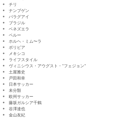
チリ
ナンブゲン
パラグアイ
ブラジル
ベネズエラ
ペルー
ホルヘ・ミム〜ラ
ボリビア
メキシコ
ライフスタイル
ヴィニシウス・アウグスト・"フェジョン"
土屋雅史
戸田和幸
日本サッカー
未分類
欧州サッカー
藤坂ガルシア千鶴
谷澤達也
金山友紀