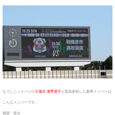
なでしこジャパンの
大儀見 優季選手
も緊急参戦した豪華メンバーは
こんなメンバーです。
都築 龍太