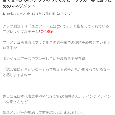
めのマネジメント
gol.スタッフ
2015年10月31日
PICKUP
クラブ創設より「ユニフォームはgol.で」、と指名してくれている
アグレッシブなチーム
SC相模原
フラメンゴ所属時にブラジル全国選手権での優勝を経験しているト
ロ選手や
ボカジュニアーズでプレーしていた高原選手が在籍。
「試合観に行きたいなー」って思える選手たちが集まっているなー
と感じますよねー。
先日は元日本代表選手やMr.Childrenの桜井さん、ナインティナイン
の矢部さんなど
豪華メンバーが集結して前座試合も組まれました。