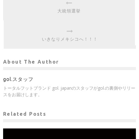
大統領選挙
いきなりメキシコへ！！！
About The Author
gol.スタッフ
トータルフットブランド gol. japanのスタッフがgol.の裏側やリリー
スをお届けします。
Related Posts