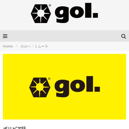
Home
ホルヘ・ミム〜ラ
ボリビア話