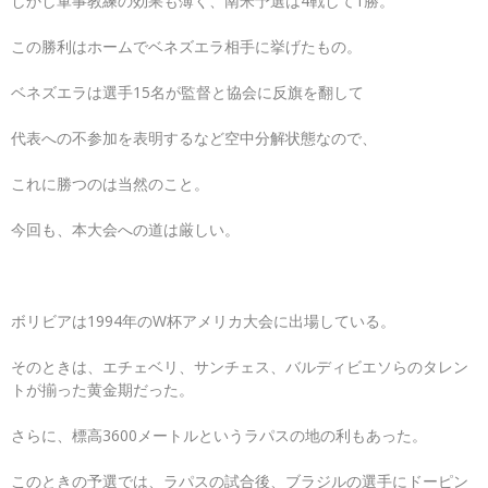
しかし軍事教練の効果も薄く、南米予選は4戦して1勝。
この勝利はホームでベネズエラ相手に挙げたもの。
ベネズエラは選手15名が監督と協会に反旗を翻して
代表への不参加を表明するなど空中分解状態なので、
これに勝つのは当然のこと。
今回も、本大会への道は厳しい。
ボリビアは1994年のW杯アメリカ大会に出場している。
そのときは、エチェベリ、サンチェス、バルディビエソらのタレン
トが揃った黄金期だった。
さらに、標高3600メートルというラパスの地の利もあった。
このときの予選では、ラパスの試合後、ブラジルの選手にドーピン