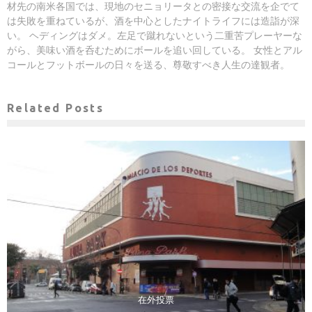
材先の南米各国では、現地のセニョリータとの密接な交流を企でて
は失敗を重ねているが、酒を中心としたナイトライフには造詣が深
い。 ヘディングはダメ。左足で蹴れないという二重苦プレーヤーな
がら、美味い酒を呑むためにボールを追い回している。 女性とアル
コールとフットボールの日々を送る、尊敬すべき人生の達観者。
Related Posts
在外投票