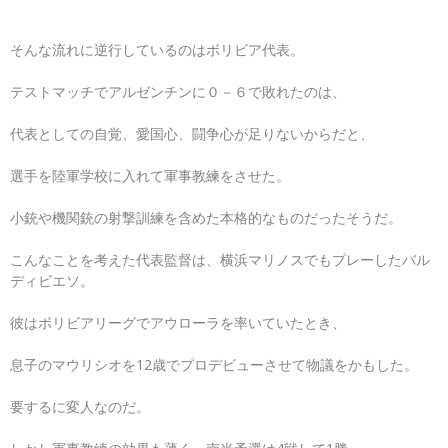
そんな流れに逆行しているのはボリビア代表。
テストマッチでアルゼンチンに０－６で敗れたのは、
代表としての自覚、愛国心、闘争心が足りないからだと、
選手を陸軍学校に入れて軍事教練をさせた。
小銃や機関銃の射撃訓練を含めた本格的なものだったそうだ。
こんなことを考えた代表監督は、横浜マリノスでもプレーしたバル
ディビエソ。
彼はボリビアリーグでアウローラを率いていたとき、
息子のマウリシオを12歳でプロデビューさせて物議をかもした。
要するに変人なのだ。