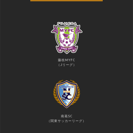
藤枝MYFC
（Jリーグ）
南葛SC
（関東サッカーリーグ）