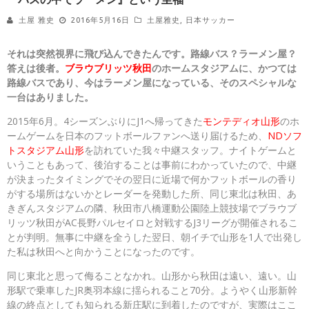
土屋 雅史
2016年5月16日
土屋雅史
,
日本サッカー
それは突然視界に飛び込んできたんです。路線バス？ラーメン屋？
答えは後者。
ブラウブリッツ秋田
のホームスタジアムに、かつては
路線バスであり、今はラーメン屋になっている、そのスペシャルな
一台はありました。
2015年6月。4シーズンぶりにJ1へ帰ってきた
モンテディオ山形
のホ
ームゲームを日本のフットボールファンへ送り届けるため、
NDソフ
トスタジアム山形
を訪れていた我々中継スタッフ。ナイトゲームと
いうこともあって、後泊することは事前にわかっていたので、中継
が決まったタイミングでその翌日に近場で何かフットボールの香り
がする場所はないかとレーダーを発動した所、同じ東北は秋田、あ
きぎんスタジアムの隣、秋田市八橋運動公園陸上競技場でブラウブ
リッツ秋田がAC長野パルセイロと対戦するJ3リーグが開催されるこ
とが判明。無事に中継を全うした翌日、朝イチで山形を1人で出発し
た私は秋田へと向かうことになったのです。
同じ東北と思って侮ることなかれ。山形から秋田は遠い、遠い。山
形駅で乗車したJR奥羽本線に揺られること70分。ようやく山形新幹
線の終点としても知られる新庄駅に到着したのですが、実際はここ