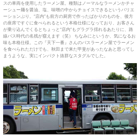
スの車両を使用したラーメン屋。種類はノーマルなラーメンかチャ
ーシュー麺を醤油、塩、味噌の中からチョイスできるというバリエ
ーションぶり。“店内”も前方の厨房で作ったばかりのものを、後方
の座席ですぐに食べられるという本格仕様になっており、お客さん
が乗り込んでくるとちょっと“店内”もグラグラ揺れるあたりに、路
線バス時代の名残が窺えます（笑） ちなみにというか、気になるお
味も本格仕様。この『天下一番』さんのバスラーメン屋でラーメン
を食べられただけでも、秋田まで来た甲斐があったなあと思ってし
まうような、実にインパクト抜群なスタグルでした。