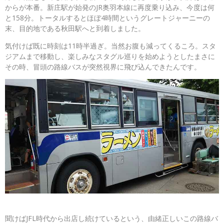
からが本番。新庄駅が始発のJR奥羽本線に再度乗り込み、今度は何
と158分。トータルするとほぼ4時間というグレートジャーニーの
末、目的地である秋田駅へと到着しました。
気付けば既に時刻は11時半過ぎ。当然お腹も減ってくるころ。スタ
ジアムまで移動し、楽しみなスタグル巡りを始めようとしたまさに
その時、冒頭の路線バスが突然視界に飛び込んできたんです。
聞けばJFL時代から出店し続けているという、由緒正しいこの路線バ