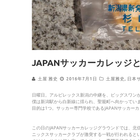
JAPANサッカーカレッジ
土屋 雅史
2016年7月1日
土屋雅史
,
日本
日曜日。アルビレックス新潟の中継を、ビッグスワン
僕は新潟駅から白新線に揺られ、聖籠町へ向かってい
目的は1つ。サッカー専門学校であるJAPANサッカー
この日のJAPANサッカーカレッジグラウンドでは、北
ニックスサッカークラブが激突する一戦が行われると