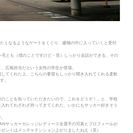
したくなるようなゲートをくぐり、建物の中に入っていくと受付
ン毛とも（僕のことですけど・笑）しっかり会話ができる、その
と、広報担当だという女性の学生が登場。
明してくれた上、こちらの要望もしっかり聞き入れてくれる柔軟
ます。
校のことを知っていただきたいので、これをどうぞ！」と、学校
に入れてわざわざ持ってきてくれた、いかにもサッカー好きそう
で。
APANサッカーカレッジレディース全選手の写真とプロフィールが
レゼントはメッチャテンション上がりましたねえ（笑）