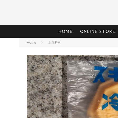
HOME
ONLINE STORE
Home
土屋雅史