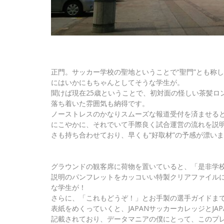
正門。サッカー学校の聖地ということで“聖門”とも称
にはいかにもちゃんとしてそうな学生が。
聞けば現在25歳ということで、初対面の怪しい茶髪ロ
落ち着いた雰囲気も納得です。
ノーストレスのかなりスムーズな報道受付を済ませる
にこやかに、それでいて手際良く試合運営の流れを説
さも持ち合わせており、早くも“好取材”の予感が漂い
グラウンドの観客席に荷物を置いていると、「是非学
説明のパンフレットをカッコいい特製クリアファイル
な学生が！
さらに、「これもどうぞ！」とお手製の選手ガイドま
表紙をめくっていくと、JAPANサッカーカレッジとJ
記載されており、データマニアの僕にとって、このプ