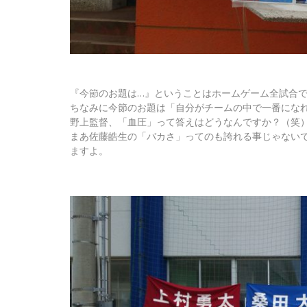
『今節のお題は…』ということはホームゲーム全試合
ちなみに今節のお題は「自分がチームの中で一番にな
野上監督、「血圧」って答えはどうなんですか？（笑
まあ佐藤皓生の「バカさ」ってのも誇れる事じゃない
ますよ。