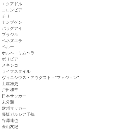
エクアドル
コロンビア
チリ
ナンブゲン
パラグアイ
ブラジル
ベネズエラ
ペルー
ホルヘ・ミム〜ラ
ボリビア
メキシコ
ライフスタイル
ヴィニシウス・アウグスト・"フェジョン"
土屋雅史
戸田和幸
日本サッカー
未分類
欧州サッカー
藤坂ガルシア千鶴
谷澤達也
金山友紀