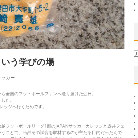
ア
ー
という学びの場
カ
イ
サッカー
ブ
から全国のフットボールファンへ送り届けた翌日。
ました。
カレッジへ行くためです。
信越フットボールリーグ1部のJAPANサッカーカレッジと坂井フェ
いうことで、当然その試合を取材するのが主たる目的だったんで