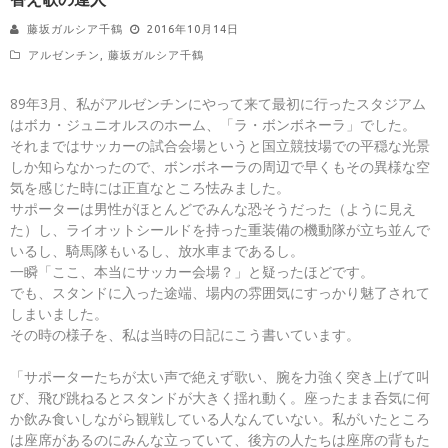
藤坂ガルシア千鶴
2016年10月14日
アルゼンチン
,
藤坂ガルシア千鶴
89年3月、私がアルゼンチンにやって来て最初に行ったスタジアム
はボカ・ジュニオルスのホーム、「ラ・ボンボネーラ」でした。
それまではサッカーの試合会場というと国立競技場での平穏な光景
しか知らなかったので、ボンボネーラの周辺で早くもその異様な空
気を感じた時には正直なところ怯みました。
サポーターは男性がほとんどでみんな恐そうだった（ように見え
た）し、ライオットシールドを持った重装備の機動隊が立ち並んで
いるし、騎馬隊もいるし、放水車まであるし。
一瞬「ここ、本当にサッカー会場？」と疑ったほどです。
でも、スタンドに入った途端、場内の雰囲気にすっかり魅了されて
しまいました。
その時の様子を、私は当時の日記にこう書いています。
「サポーターたちが太い声で絶えず歌い、腕を力強く突き上げて叫
び、飛び跳ねるとスタンドが大きく揺れ動く。座ったまま呑気に何
か飲み食いしながら観戦している人なんていない。私がいたところ
は座席があるのにみんな立っていて、後方の人たちは座席の背もた