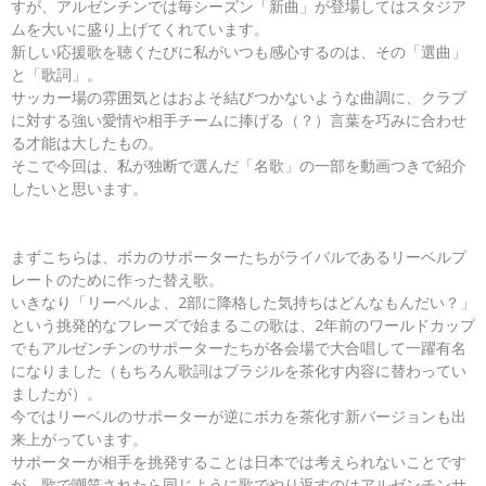
すが、アルゼンチンでは毎シーズン「新曲」が登場してはスタジア
ムを大いに盛り上げてくれています。
新しい応援歌を聴くたびに私がいつも感心するのは、その「選曲」
と「歌詞」。
サッカー場の雰囲気とはおよそ結びつかないような曲調に、クラブ
に対する強い愛情や相手チームに捧げる（？）言葉を巧みに合わせ
る才能は大したもの。
そこで今回は、私が独断で選んだ「名歌」の一部を動画つきで紹介
したいと思います。
まずこちらは、ボカのサポーターたちがライバルであるリーベルプ
レートのために作った替え歌。
いきなり「リーベルよ、2部に降格した気持ちはどんなもんだい？」
という挑発的なフレーズで始まるこの歌は、2年前のワールドカップ
でもアルゼンチンのサポーターたちが各会場で大合唱して一躍有名
になりました（もちろん歌詞はブラジルを茶化す内容に替わってい
ましたが）。
今ではリーベルのサポーターが逆にボカを茶化す新バージョンも出
来上がっています。
サポーターが相手を挑発することは日本では考えられないことです
が、歌で嘲笑されたら同じように歌でやり返すのはアルゼンチンサ