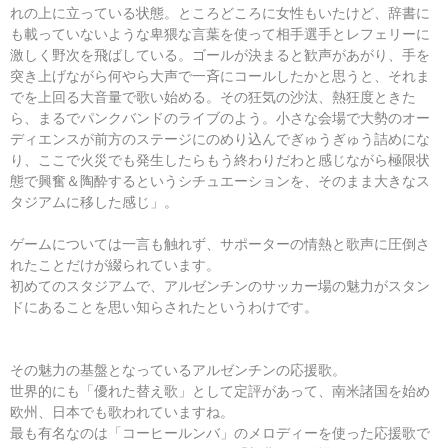
れの上に立っている状態。ところどころに女性もいたけど、辞書に
も載っていないような卑猥な言葉を使って相手選手とレフェリーに
激しく野次を飛ばしている。ゴールが決まると歓声があがり、手を
突き上げながら何やら大声で一斉にコールしたかと思うと、それま
でを上回る大音量で歌い始める。その狂気の沙汰、熱狂度ときた
ら、まるでパンクバンドのライブのよう。小さな会場で大勢のオー
ディエンスが前方のステージにのめり込んでぎゅうぎゅう詰めにな
り、ここで火災でも発生したらもう終わりだわと感じながら極限状
態で興奮＆陶酔するというシチュエーションを、そのまま大きなス
タジアムに移した感じ」。
ゲームについては一言も触れず、サポーターの情熱と歌声に圧倒さ
れたことだけが綴られています。
初めてのスタジアムで、アルゼンチンのサッカー場の魅力がスタン
ドにあることを思い知らされたというわけです。
その魅力の基盤となっているアルゼンチンの応援歌。
世界的にも「優れた替え歌」として定評があって、南米諸国を始め
欧州、日本でも歌われていますね。
最も有名なのは「コーヒールンバ」のメロディーを使った応援歌で