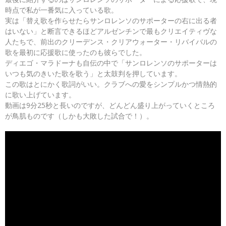
時点で私が一番気に入っている歌。
実は「替え歌を作らせたらサンロレンソのサポーターの右に出る者
はいない」と断言できるほどアルゼンチンで最もクリエイティヴな
人たちで、前出のクリーデンス・クリアウォーター・リバイバルの
歌を最初に応援歌に使ったのも彼らでした。
ディエゴ・マラドーナも自伝の中で「サンロレンソのサポーターは
いつも気のきいた歌を歌う」と太鼓判を押しています。
この歌はとにかく歌詞がいい。クラブへの愛をシンプルかつ情熱的
に歌い上げています。
動画は9分25秒と長いのですが、どんどん盛り上がっていくところ
が鳥肌ものです（しかも大敗した試合で！）。