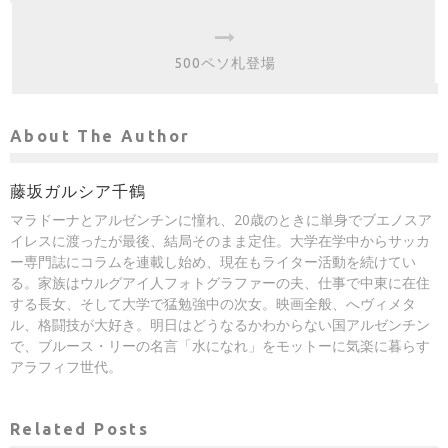
500ペソ札登場
About The Author
藤坂ガルシア千鶴
マラドーナとアルゼンチンに憧れ、20歳のときに単身でブエノスア
イレスに渡ったが最後、結局そのまま定住。大学在学中からサッカ
ー専門誌にコラムを連載し始め、現在もライター活動を続けてい
る。家族はウルグアイ人フォトグラファーの夫、仕事で中東に在住
する長女、そして大学で猛勉強中の次女。映画全般、へヴィメタ
ル、格闘技が大好き。明日はどうなるかわからない国アルゼンチン
で、ブルース・リーの名言「水になれ」をモットーに気楽に暮らす
アラフィフ世代。
Related Posts