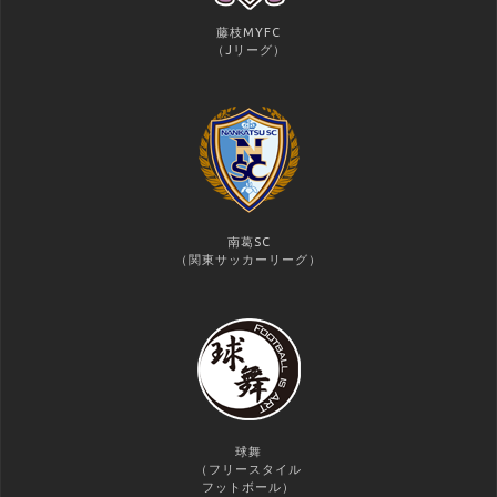
藤枝MYFC
（Jリーグ）
南葛SC
（関東サッカーリーグ）
球舞
（フリースタイル
フットボール）