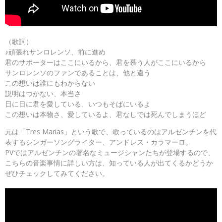
（歌詞）
♪頑張れサンロレンソ、前に進め
君のサポーターはここにいるから、君を慕う人がここにいるから
サンロレンソのファンであることは、他と違う
この想いは誰にもわからない
説明はつかない、本当さ
日に日に君を愛している、いつもそばにいるよ
この想いは本物さ、愛しているよ、君なしでは死んでしまうほど
元は「Tres Marias」という歌で、歌っているのはアルゼンチンを代
表するシンガーソングライター、アンドレス・カラマーロ。
PVではアルゼンチンの著名なミュージシャンたちが登場するので、
こちらの音楽事情に詳しい方は、知っている人が出てくるかどうか
ぜひチェックしてみてください。