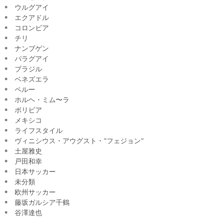
ウルグアイ
エクアドル
コロンビア
チリ
ナンブゲン
パラグアイ
ブラジル
ベネズエラ
ペルー
ホルヘ・ミム〜ラ
ボリビア
メキシコ
ライフスタイル
ヴィニシウス・アウグスト・"フェジョン"
土屋雅史
戸田和幸
日本サッカー
未分類
欧州サッカー
藤坂ガルシア千鶴
谷澤達也