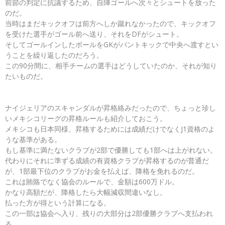
前節の判定に抗議するため、自陣ゴールへ次々とシュートを放った
のだ。
当時はまだキックオフは前方へしか蹴れなかったので、キックオフ
を受けた選手がゴール前へ送り、それをDFがシュート。
そしてゴールインしたボールをGKがパントキックで中央へ渡すとい
うことを繰り返したのだろう。
この90分間に、相手チームの選手はどうしていたのか、それが知り
たいものだ。
ナイジェリアのスキャンダルが昇格絡みだったので、ちょっと珍し
いメキシコリーグの昇格ルールも紹介しておこう。
メキシコも日本同様、昇格するためには成績だけでなくJ1資格のよ
うな基準がある。
もし基準に満たないクラブが2部で優勝しても1部へは上がれない。
代わりにそれに準ずる成績の有資格クラブが昇格するのが普通だ
が、1部最下位のクラブがお金を払えば、降格を免れるのだ。
これは賄賂でなく協会のルールで、金額は600万ドル。
かなり高額だが、降格したら大幅減収間違いなし。
払った方が得という計算になる。
この一部は協会へ入り、残りの大部分は2部優勝クラブへ支払われ
る。