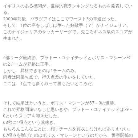
イギリスのある機関が、世界汚職ランキングなるものを発表してい
る。
2000年前後、パラグアイはここでワースト3の常連だった。
そして、1位の座をしばしば争った好敵手（？）がナイジェリア。
このナイジェリアのサッカーリーグで、先ごろギネス級のスコアが
生まれた。
4部リーグ最終節、プラトー・ユナイテッドとポリス・マシーンFC
の2チームが昇格に王手。
しかし、昇格できるのは1チームのみ。
両者は同勝ち点で、得失点差の争いをしていた。
ここは、1点でも多く取って勝ちたいところだ。
そして結果はというと、ポリス・マシーンが67－0の爆勝。
これで昇格間違いなしと思いきや、プラトー・ユナイテッドは79－
0というスコアを叩きだした。
68秒に1得点という荒稼ぎ。
もちろんこんなことは、相手チームを買収しなければありえない。
67得点を挙げたのはポリス・マシーンというのだから、警察関係の