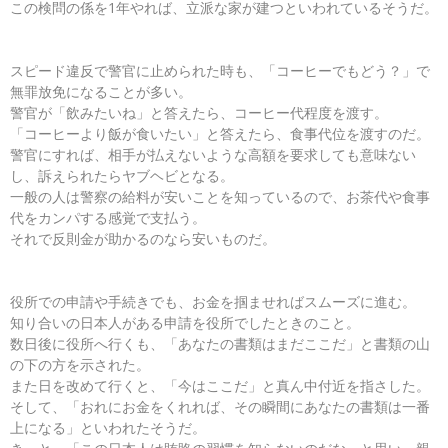
この検問の係を1年やれば、立派な家が建つといわれているそうだ。
スピード違反で警官に止められた時も、「コーヒーでもどう？」で
無罪放免になることが多い。
警官が「飲みたいね」と答えたら、コーヒー代程度を渡す。
「コーヒーより飯が食いたい」と答えたら、食事代位を渡すのだ。
警官にすれば、相手が払えないような高額を要求しても意味ない
し、訴えられたらヤブヘビとなる。
一般の人は警察の給料が安いことを知っているので、お茶代や食事
代をカンパする感覚で支払う。
それで反則金が助かるのなら安いものだ。
役所での申請や手続きでも、お金を掴ませればスムーズに進む。
知り合いの日本人がある申請を役所でしたときのこと。
数日後に役所へ行くも、「あなたの書類はまだここだ」と書類の山
の下の方を示された。
また日を改めて行くと、「今はここだ」と真ん中付近を指さした。
そして、「おれにお金をくれれば、その瞬間にあなたの書類は一番
上になる」といわれたそうだ。