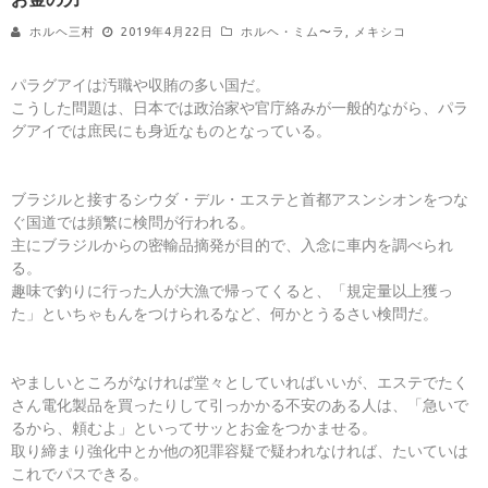
ホルヘ三村
2019年4月22日
ホルヘ・ミム〜ラ
,
メキシコ
パラグアイは汚職や収賄の多い国だ。
こうした問題は、日本では政治家や官庁絡みが一般的ながら、パラ
グアイでは庶民にも身近なものとなっている。
ブラジルと接するシウダ・デル・エステと首都アスンシオンをつな
ぐ国道では頻繁に検問が行われる。
主にブラジルからの密輸品摘発が目的で、入念に車内を調べられ
る。
趣味で釣りに行った人が大漁で帰ってくると、「規定量以上獲っ
た」といちゃもんをつけられるなど、何かとうるさい検問だ。
やましいところがなければ堂々としていればいいが、エステでたく
さん電化製品を買ったりして引っかかる不安のある人は、「急いで
るから、頼むよ」といってサッとお金をつかませる。
取り締まり強化中とか他の犯罪容疑で疑われなければ、たいていは
これでパスできる。