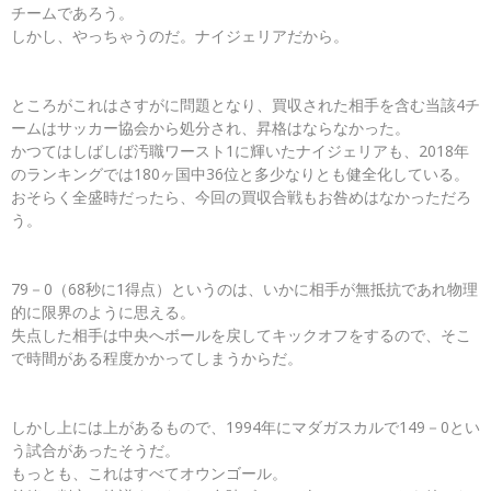
チームであろう。
しかし、やっちゃうのだ。ナイジェリアだから。
ところがこれはさすがに問題となり、買収された相手を含む当該4チ
ームはサッカー協会から処分され、昇格はならなかった。
かつてはしばしば汚職ワースト1に輝いたナイジェリアも、2018年
のランキングでは180ヶ国中36位と多少なりとも健全化している。
おそらく全盛時だったら、今回の買収合戦もお咎めはなかっただろ
う。
79－0（68秒に1得点）というのは、いかに相手が無抵抗であれ物理
的に限界のように思える。
失点した相手は中央へボールを戻してキックオフをするので、そこ
で時間がある程度かかってしまうからだ。
しかし上には上があるもので、1994年にマダガスカルで149－0とい
う試合があったそうだ。
もっとも、これはすべてオウンゴール。