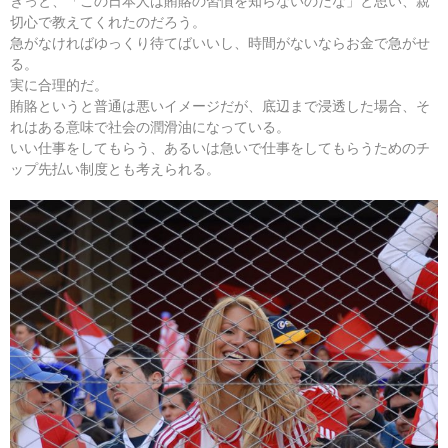
きっと、「この日本人は賄賂の習慣を知らないのだな」と思い、親
切心で教えてくれたのだろう。
急がなければゆっくり待てばいいし、時間がないならお金で急がせ
る。
実に合理的だ。
賄賂というと普通は悪いイメージだが、底辺まで浸透した場合、そ
れはある意味で社会の潤滑油になっている。
いい仕事をしてもらう、あるいは急いで仕事をしてもらうためのチ
ップ先払い制度とも考えられる。