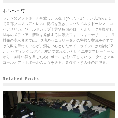
ホルヘ三村
ラテンのフットボールを愛し、現在はgol.アルゼンチン支局長とし
て首都ブエノスアイレスに拠点を置き、コパリベルタドーレス、コ
パアメリカ、ワールドカップ予選や各国のローカルリーグを取材し
世界のメディアに情報を発信する国際派フォトジャーナリスト。 取
材先の南米各国では、現地のセニョリータとの密接な交流を企でて
は失敗を重ねているが、酒を中心としたナイトライフには造詣が深
い。 ヘディングはダメ。左足で蹴れないという二重苦プレーヤーな
がら、美味い酒を呑むためにボールを追い回している。 女性とアル
コールとフットボールの日々を送る、尊敬すべき人生の達観者。
Related Posts