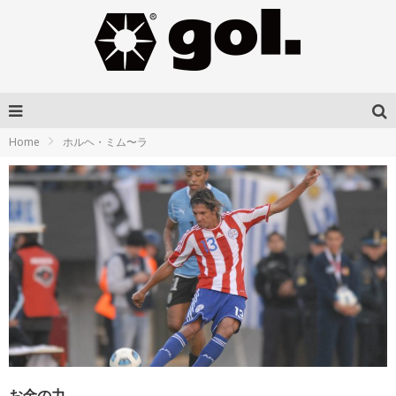
Home
ホルヘ・ミム〜ラ
お金の力