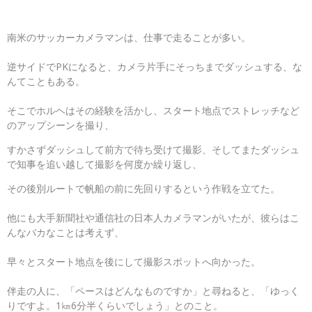
南米のサッカーカメラマンは、仕事で走ることが多い。
逆サイドでPKになると、カメラ片手にそっちまでダッシュする、な
んてこともある。
そこでホルヘはその経験を活かし、スタート地点でストレッチなど
のアップシーンを撮り、
すかさずダッシュして前方で待ち受けて撮影、そしてまたダッシュ
で知事を追い越して撮影を何度か繰り返し、
その後別ルートで帆船の前に先回りするという作戦を立てた。
他にも大手新聞社や通信社の日本人カメラマンがいたが、彼らはこ
んなバカなことは考えず、
早々とスタート地点を後にして撮影スポットへ向かった。
伴走の人に、「ペースはどんなものですか」と尋ねると、「ゆっく
りですよ。1㎞6分半くらいでしょう」とのこと。