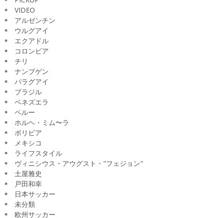
VIDEO
アルゼンチン
ウルグアイ
エクアドル
コロンビア
チリ
ナンブゲン
パラグアイ
ブラジル
ベネズエラ
ペルー
ホルヘ・ミム〜ラ
ボリビア
メキシコ
ライフスタイル
ヴィニシウス・アウグスト・"フェジョン"
土屋雅史
戸田和幸
日本サッカー
未分類
欧州サッカー