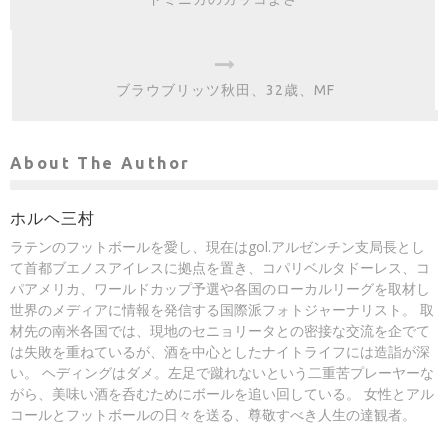
ブラウブリッツ秋田、32歳、MF
About The Author
ホルヘ三村
ラテンのフットボールを愛し、現在はgol.アルゼンチン支局長とし
て首都ブエノスアイレスに拠点を置き、コパリベルタドーレス、コ
パアメリカ、ワールドカップ予選や各国のローカルリーグを取材し
世界のメディアに情報を発信する国際派フォトジャーナリスト。 取
材先の南米各国では、現地のセニョリータとの密接な交流を企でて
は失敗を重ねているが、酒を中心としたナイトライフには造詣が深
い。 ヘディングはダメ。左足で蹴れないという二重苦プレーヤーな
がら、美味い酒を呑むためにボールを追い回している。 女性とアル
コールとフットボールの日々を送る、尊敬すべき人生の達観者。