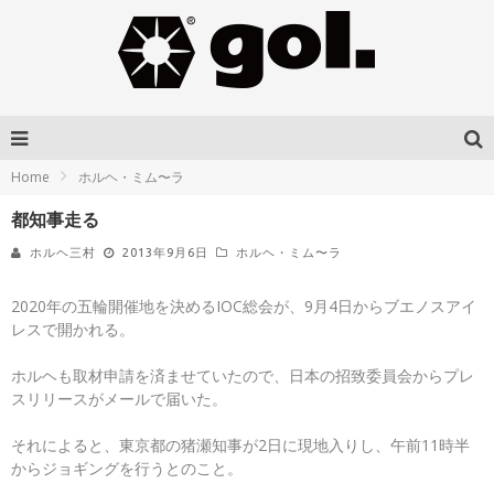
Home
ホルヘ・ミム〜ラ
都知事走る
ホルヘ三村
2013年9月6日
ホルヘ・ミム〜ラ
2020年の五輪開催地を決めるIOC総会が、9月4日からブエノスアイ
レスで開かれる。
ホルヘも取材申請を済ませていたので、日本の招致委員会からプレ
スリリースがメールで届いた。
それによると、東京都の猪瀬知事が2日に現地入りし、午前11時半
からジョギングを行うとのこと。