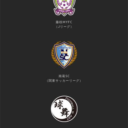
藤枝MYFC
（Jリーグ）
南葛SC
（関東サッカーリーグ）