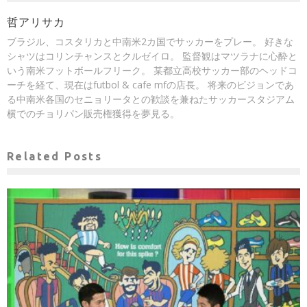
哲アリサカ
ブラジル、コスタリカと中南米2カ国でサッカーをプレー。 好きな
シャツはコリンチャンスとクルゼイロ。 監督観はマツラナに心酔と
いう南米フットボールフリーク。 某都立高校サッカー部のヘッドコ
ーチを経て、現在はfutbol & cafe mfの店長。 将来のビジョンであ
る中南米各国のセニョリータとの歓談を兼ねたサッカースタジアム
横でのチョリパン販売権獲得を夢見る。
Related Posts