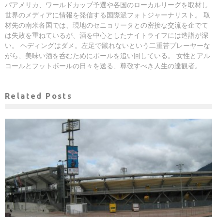
パアメリカ、ワールドカップ予選や各国のローカルリーグを取材し
世界のメディアに情報を発信する国際派フォトジャーナリスト。 取
材先の南米各国では、現地のセニョリータとの密接な交流を企でて
は失敗を重ねているが、酒を中心としたナイトライフには造詣が深
い。 ヘディングはダメ。左足で蹴れないという二重苦プレーヤーな
がら、美味い酒を呑むためにボールを追い回している。 女性とアル
コールとフットボールの日々を送る、尊敬すべき人生の達観者。
Related Posts