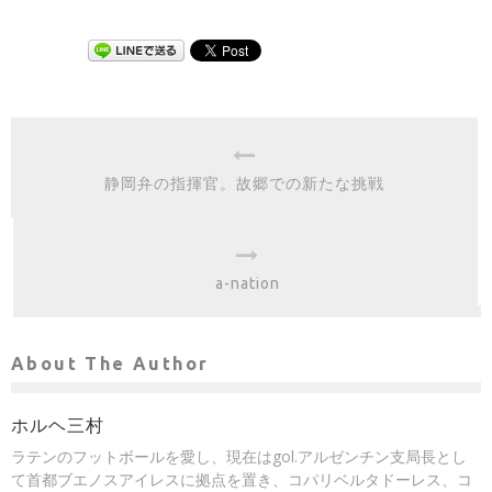
静岡弁の指揮官。故郷での新たな挑戦
a-nation
About The Author
ホルヘ三村
ラテンのフットボールを愛し、現在はgol.アルゼンチン支局長とし
て首都ブエノスアイレスに拠点を置き、コパリベルタドーレス、コ