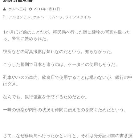
ホルヘ三村
2014年8月17日
アルゼンチン
,
ホルヘ・ミム〜ラ
,
ライフスタイル
1か月ほど前のことだが、移民局へ行った際に建物の写真を撮った
ら、警官に咎められた。
役所などの写真撮影は禁止なのだという。知らなかった。
こうした規則で日本と違うのは、ケータイの使用もそうだ。
列車やバスの車内、飲食店で使用することは構わないが、銀行の中
はダメ。
なんでも、銀行強盗を予防するためだとか。
一味の偵察が内部の状況を仲間に伝えるのを防ぐためだという。
さて、なぜ移民局へ行ったかというと、それは身分証明書の書き換