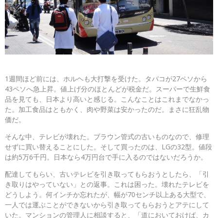
1週間ほど前には、ホルヘも大打撃を受けた。タバコが27ペソから
43ペソへ急上昇。値上げ分のほとんどが税金だ。スーパーで生鮮食
品を見ても、日本より高いと感じる。こんなことはこれまでなかっ
た。加工食品はともかく、肉や野菜は安かったのだ。まさに狂乱物
価だ。
そんな中、テレビが壊れた。ブラウン管式の古いものなので、修理
せずに買い替えることにした。そして買ったのは、LGの32型。値段
は約5万6千円。日本なら4万円台で手に入るのではないだろうか。
配達してもらい、古いテレビを引き取ってもらおうとしたら、「引
き取りはやっていない」との返事。これは困った。壊れたテレビを
どうしよう。何インチか忘れたが、幅が70センチ以上ある大型で、
一人では運ぶことができないから引き取ってもらおうとアテにして
いた。マンションの管理人に相談すると、「道においておけば、カ