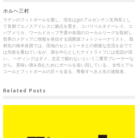
ホルヘ三村
ラテンのフットボールを愛し、現在はgol.アルゼンチン支局長とし
て首都ブエノスアイレスに拠点を置き、コパリベルタドーレス、コ
パアメリカ、ワールドカップ予選や各国のローカルリーグを取材し
世界のメディアに情報を発信する国際派フォトジャーナリスト。 取
材先の南米各国では、現地のセニョリータとの密接な交流を企でて
は失敗を重ねているが、酒を中心としたナイトライフには造詣が深
い。 ヘディングはダメ。左足で蹴れないという二重苦プレーヤーな
がら、美味い酒を呑むためにボールを追い回している。 女性とアル
コールとフットボールの日々を送る、尊敬すべき人生の達観者。
Related Posts