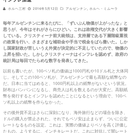
ホルヘ三村
2016年5月12日
アルゼンチン
,
ホルヘ・ミム〜ラ
毎年アルゼンチンに来るたびに、「ずいぶん物価が上がったな」と
思うが、今年はそれがさらにひどい。これは政権交代が大きく影響
している。クリスティーナ前大統領は、支持層である下層階級重視
の政策を行い、さまざまな補助金や手当で税金をばら撒いた。しか
し国家財政が苦しいうえ外貨が決定的に不足していたので、物価の
上昇を招いた。しかしクリスティーナはインフレを認めず、政府の
統計局は毎回でたらめな数字を発表してきた。
以前も書いたが、100ペソ札の価値は1000円札や10ドル札と大体同
じ。そしてこの100ペソ札が、アルゼンチンで最も高額な紙幣なの
だ。日本に当てはめると、1000円札以上の紙幣がないという状況。
財布はパンパンになるし、商売人は札を数えるのが大変だ。高額紙
幣を発行するとインフレを認めたことになるという理由で、100ペ
ソ札以上の紙幣を作らなかった。
その後外貨不足はさらに深刻になり、海外旅行などの場合を除き、
ドルの購入が禁止された。それでもペソ安は止まらず、ついに公定
レートなるものを設定。これは、実際の価値よりペソを高く評価し
たもの。ようするに、インチキレートだ。これに対抗して闇レート