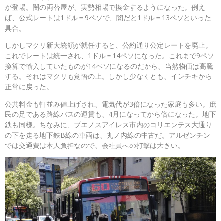
が登場。闇の両替屋が、実勢相場で換金するようになった。例え
ば、公式レートは1ドル＝9ペソで、闇だと1ドル＝13ペソといった
具合。
しかしマクリ新大統領が就任すると、公約通り公定レートを廃止。
これでレートは統一され、1ドル＝14ペソになった。これまで9ペソ
換算で輸入していたものが14ペソになるのだから、当然物価は高騰
する。それはマクリも覚悟の上。しかし少なくとも、インチキから
正常に戻った。
公共料金も軒並み値上げされ、電気代が3倍になった家庭も多い。庶
民の足である路線バスの運賃も、4月になってから倍になった。地下
鉄も同様。ちなみに、ブエノスアイレス市内のコリエンテス大通り
の下を走る地下鉄B線の車両は、丸ノ内線の中古だ。アルゼンチン
では交通費は本人負担なので、会社員への打撃は大きい。