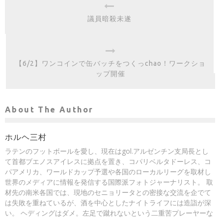
議員暗殺未遂
【6/2】ワンコインで缶バッチをつくっchao！ワークショ
ップ開催
About The Author
ホルヘ三村
ラテンのフットボールを愛し、現在はgol.アルゼンチン支局長とし
て首都ブエノスアイレスに拠点を置き、コパリベルタドーレス、コ
パアメリカ、ワールドカップ予選や各国のローカルリーグを取材し
世界のメディアに情報を発信する国際派フォトジャーナリスト。 取
材先の南米各国では、現地のセニョリータとの密接な交流を企でて
は失敗を重ねているが、酒を中心としたナイトライフには造詣が深
い。 ヘディングはダメ。左足で蹴れないという二重苦プレーヤーな