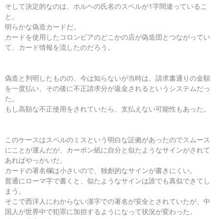
そして決定的なのは、ホルヘの氏名のスペルが1字間違っているこ
と。
明らかな偽造カードだ。
カードを使用したコロンビアのどこかの店が偽造団とつながってい
て、カード情報を流したのだろう。
偽造と判明したものの、今は知らないが当時は、請求書通りの金額
を一度払い、その後に不正請求分が返金されるというシステムだっ
た。
もし高額な不正使用をされていたら、支払えない可能性もあった。
このケースはスペルのミスという明白な証拠があったのでスムース
にことが運んだが、カーボン紙に自分と似たようなサインがされて
あればやっかいだ。
カードの署名欄は小さいので、独創的なサインが書きにくい。
普通にローマ字で書くと、似たようなサインは誰でも真似できてし
まう。
そこで西洋人にわからない漢字での署名が安全とされていたが、中
国人が世界中で犯罪に加担するようになって状況が変わった。