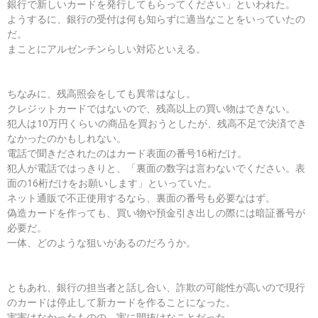
銀行で新しいカードを発行してもらってください」といわれた。
ようするに、銀行の受付は何も知らずに適当なことをいっていたの
だ。
まことにアルゼンチンらしい対応といえる。
ちなみに、残高照会をしても異常はなし。
クレジットカードではないので、残高以上の買い物はできない。
犯人は10万円くらいの商品を買おうとしたが、残高不足で決済でき
なかったのかもしれない。
電話で聞きだされたのはカード表面の番号16桁だけ。
犯人が電話ではっきりと、「裏面の数字は言わないでください。表
面の16桁だけをお願いします」といっていた。
ネット通販で不正使用するなら、裏面の番号も必要なはず。
偽造カードを作っても、買い物や預金引き出しの際には暗証番号が
必要だ。
一体、どのような狙いがあるのだろうか。
ともあれ、銀行の担当者と話し合い、詐欺の可能性が高いので現行
のカードは停止して新カードを作ることになった。
実害はなかったものの、実に間抜けなことだった。