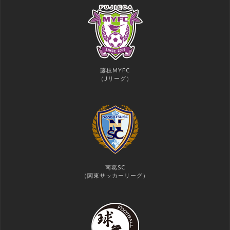
藤枝MYFC
（Jリーグ）
南葛SC
（関東サッカーリーグ）