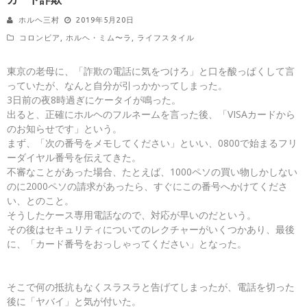
ホルヘ三村
2019年5月20日
コロンビア
,
ホルヘ・ミム〜ラ
,
ライフスタイル
東京の老母に、「詐欺の電話に気をつけろ」と口を酸っぱくして言
っていたが、なんと自分が引っかかってしまった。
3日前の夜8時過ぎにケータイが鳴った。
出ると、正確にホルヘのフルネームを言った後、「VISAカードから
のお知らせです」という。
まず、「次の番号をメモしてください」といい、0800で始まるフリ
ーダイヤル番号を伝えてきた。
不審なことがあった場合、たとえば、1000ペソの買い物しかしない
のに2000ペソの請求があったら、すぐにこの番号へかけてくださ
い、とのこと。
そうしたケース専用電話なので、対応が早いのだという。
その後はセキュリティについてのレクチャーがいくつかあり、最後
に、「カード番号をおっしゃってください」となった。
そこで何の抵抗もなくスラスラと告げてしまったが、電話を切った
後に「ヤバイ」と気が付いた。