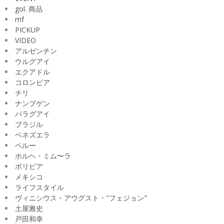
gol. 商品
mf
PICKUP
VIDEO
アルゼンチン
ウルグアイ
エクアドル
コロンビア
チリ
ナンブゲン
パラグアイ
ブラジル
ベネズエラ
ペルー
ホルヘ・ミム〜ラ
ボリビア
メキシコ
ライフスタイル
ヴィニシウス・アウグスト・"フェジョン"
土屋雅史
戸田和幸