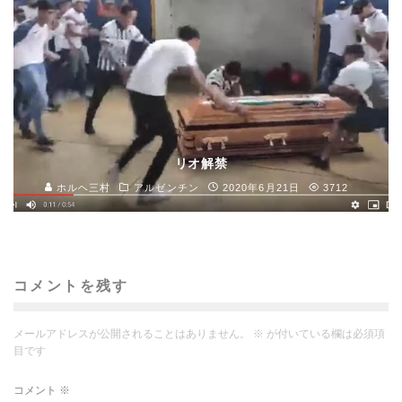
リオ解禁
ホルヘ三村
アルゼンチン
2020年6月21日
3712
コメントを残す
メールアドレスが公開されることはありません。
※
が付いている欄は必須項
目です
コメント
※