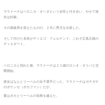
マラドーナはベロニカ・オヘダという女性と付き合い、やがて彼
女は妊娠。
その後破局を迎えたものの、２月に男児を出産した。
そして付けた名前がディエゴ・フェルナンド。これぞ正真正銘の
ディエギート。
ベロニカと別れた後、マラドーナは２２歳のロシオ・オリバと交
際開始。
彼女はなんとリーベルの女子選手だった。マラドーナはガチガチ
のボケンセ（ボカファン）だが、
愛はボカとリーベルの垣根を越えた。