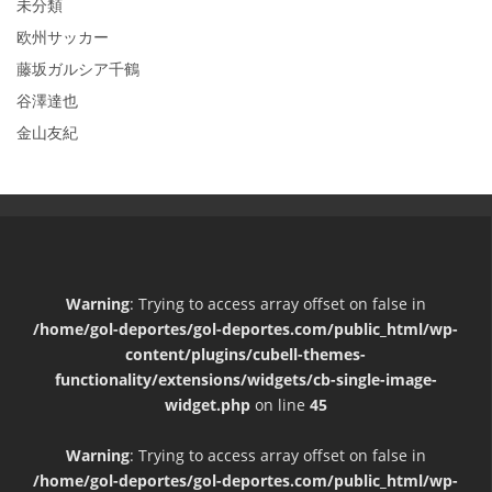
未分類
欧州サッカー
藤坂ガルシア千鶴
谷澤達也
金山友紀
Warning
: Trying to access array offset on false in
/home/gol-deportes/gol-deportes.com/public_html/wp-
content/plugins/cubell-themes-
functionality/extensions/widgets/cb-single-image-
widget.php
on line
45
Warning
: Trying to access array offset on false in
/home/gol-deportes/gol-deportes.com/public_html/wp-