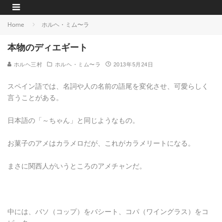
Home
ホルヘ・ミム〜ラ
本物のディエギート
ホルヘ三村
ホルヘ・ミム〜ラ
2013年5月24日
スペイン語では、名詞や人の名前の語尾を変化させ、可愛らしく
言うことがある。
日本語の「～ちゃん」と同じようなもの。
お菓子のアメはカラメロだが、これがカラメリートになる。
まさに関西人がいうところのアメチャンだ。
中には、バソ（コップ）をバシート、コパ（ワイングラス）をコ