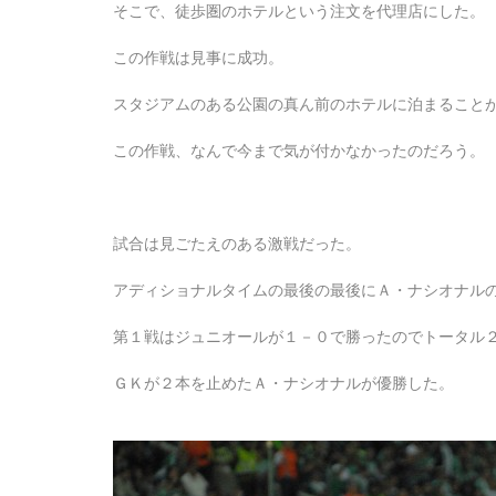
そこで、徒歩圏のホテルという注文を代理店にした。
この作戦は見事に成功。
スタジアムのある公園の真ん前のホテルに泊まること
この作戦、なんで今まで気が付かなかったのだろう。
試合は見ごたえのある激戦だった。
アディショナルタイムの最後の最後にＡ・ナシオナル
第１戦はジュニオールが１－０で勝ったのでトータル
ＧＫが２本を止めたＡ・ナシオナルが優勝した。