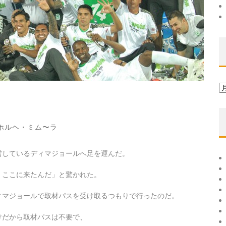
ア
ー
カ
イ
ホルヘ・ミム〜ラ
ブ
営しているディマジョールへ足を運んだ。
、ここに来たんだ」と驚かれた。
ィマジョールで取材パスを受け取るつもりで行ったのだ。
けだから取材パスは不要で、