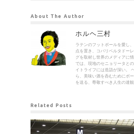
About The Author
ホルヘ三村
ラテンのフットボールを愛し、
点を置き、コパリベルタドーレ
グを取材し世界のメディアに情
では、現地のセニョリータとの
イトライフには造詣が深い。 
ら、美味い酒を呑むためにボー
を送る、尊敬すべき人生の達観
Related Posts