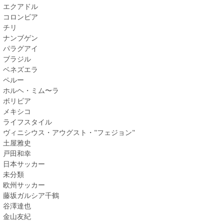
エクアドル
コロンビア
チリ
ナンブゲン
パラグアイ
ブラジル
ベネズエラ
ペルー
ホルヘ・ミム〜ラ
ボリビア
メキシコ
ライフスタイル
ヴィニシウス・アウグスト・"フェジョン"
土屋雅史
戸田和幸
日本サッカー
未分類
欧州サッカー
藤坂ガルシア千鶴
谷澤達也
金山友紀