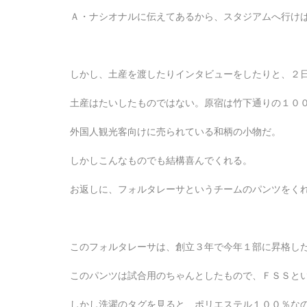
Ａ・ナシオナルに伝えてあるから、スタジアムへ行け
しかし、土産を渡したりインタビューをしたりと、２
土産はたいしたものではない。原宿は竹下通りの１０
外国人観光客向けに売られている和柄の小物だ。
しかしこんなものでも結構喜んでくれる。
お返しに、フォルタレーサというチームのパンツをく
このフォルタレーサは、創立３年で今年１部に昇格し
このパンツは試合用のちゃんとしたもので、ＦＳＳと
しかし洗濯のタグを見ると、ポリエステル１００％な