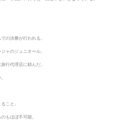
ムでの決勝が行われる。
ージャのジュニオール。
は旅行代理店に頼んだ。
い。
まること。
るのもほぼ不可能。