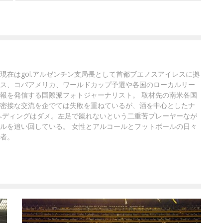
現在はgol.アルゼンチン支局長として首都ブエノスアイレスに拠
ス、コパアメリカ、ワールドカップ予選や各国のローカルリー
報を発信する国際派フォトジャーナリスト。 取材先の南米各国
密接な交流を企でては失敗を重ねているが、酒を中心としたナ
ヘディングはダメ。左足で蹴れないという二重苦プレーヤーなが
ルを追い回している。 女性とアルコールとフットボールの日々
者。