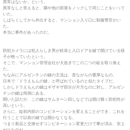
異常はないか」という。
異常なしと答えると、隣や他の部屋をノックして同じことをいって
いた。
しばらくしてから外出すると、マンション入り口に制服警官がい
た。
本当に事件があったのだ。
防犯カメラには犯人らしき男が鉄扉と入口ドアを鍵で開けている様
子が映っていたという。
そこで、マンション管理会社が大急ぎでこの二つの錠を取り換え
た。
ちなみにアルゼンチンの鍵の主流は、昔ながらの重厚なもの。
日本で「ドラえもんの鍵」と呼ばれているのと似たタイプだ。
しかしドラえもんの鍵はギザギザ部分が片方なのに対し、アルゼン
チンの鍵は両側にある。
聞いた話だが、この鍵はサムターン回しなどでは開け難く防犯性が
高いという。
さらに、錠前内部のコンビネーションを変えることができ、これを
行うことで以前の鍵では開かなくなる。
つまり新品と交換せずコンビネーション変更だけで事が済み、安上
がりなのだ。