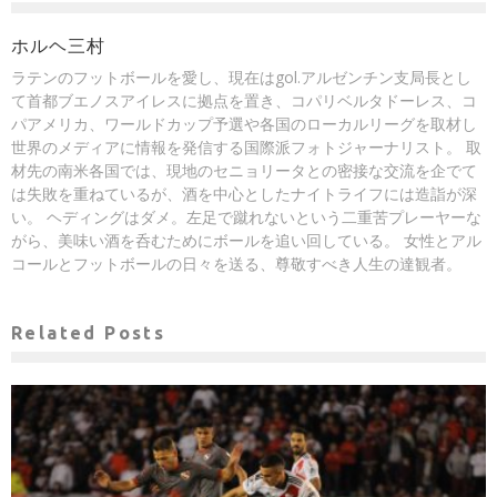
ホルヘ三村
ラテンのフットボールを愛し、現在はgol.アルゼンチン支局長とし
て首都ブエノスアイレスに拠点を置き、コパリベルタドーレス、コ
パアメリカ、ワールドカップ予選や各国のローカルリーグを取材し
世界のメディアに情報を発信する国際派フォトジャーナリスト。 取
材先の南米各国では、現地のセニョリータとの密接な交流を企でて
は失敗を重ねているが、酒を中心としたナイトライフには造詣が深
い。 ヘディングはダメ。左足で蹴れないという二重苦プレーヤーな
がら、美味い酒を呑むためにボールを追い回している。 女性とアル
コールとフットボールの日々を送る、尊敬すべき人生の達観者。
Related Posts