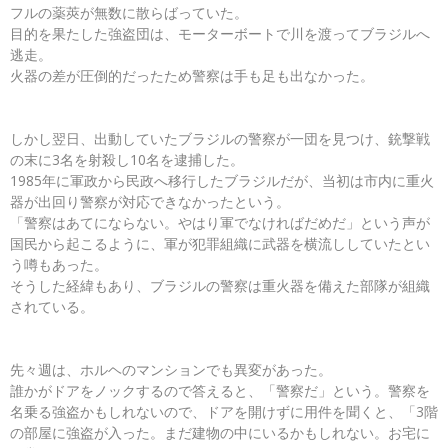
フルの薬莢が無数に散らばっていた。
目的を果たした強盗団は、モーターボートで川を渡ってブラジルへ
逃走。
火器の差が圧倒的だったため警察は手も足も出なかった。
しかし翌日、出動していたブラジルの警察が一団を見つけ、銃撃戦
の末に3名を射殺し10名を逮捕した。
1985年に軍政から民政へ移行したブラジルだが、当初は市内に重火
器が出回り警察が対応できなかったという。
「警察はあてにならない。やはり軍でなければだめだ」という声が
国民から起こるように、軍が犯罪組織に武器を横流ししていたとい
う噂もあった。
そうした経緯もあり、ブラジルの警察は重火器を備えた部隊が組織
されている。
先々週は、ホルヘのマンションでも異変があった。
誰かがドアをノックするので答えると、「警察だ」という。警察を
名乗る強盗かもしれないので、ドアを開けずに用件を聞くと、「3階
の部屋に強盗が入った。まだ建物の中にいるかもしれない。お宅に