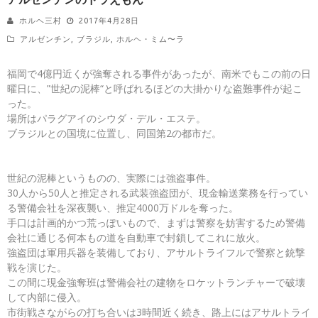
ホルヘ三村
2017年4月28日
アルゼンチン
,
ブラジル
,
ホルヘ・ミム〜ラ
福岡で4億円近くが強奪される事件があったが、南米でもこの前の日
曜日に、”世紀の泥棒“と呼ばれるほどの大掛かりな盗難事件が起こ
った。
場所はパラグアイのシウダ・デル・エステ。
ブラジルとの国境に位置し、同国第2の都市だ。
世紀の泥棒というものの、実際には強盗事件。
30人から50人と推定される武装強盗団が、現金輸送業務を行ってい
る警備会社を深夜襲い、推定4000万ドルを奪った。
手口は計画的かつ荒っぽいもので、まずは警察を妨害するため警備
会社に通じる何本もの道を自動車で封鎖してこれに放火。
強盗団は軍用兵器を装備しており、アサルトライフルで警察と銃撃
戦を演じた。
この間に現金強奪班は警備会社の建物をロケットランチャーで破壊
して内部に侵入。
市街戦さながらの打ち合いは3時間近く続き、路上にはアサルトライ