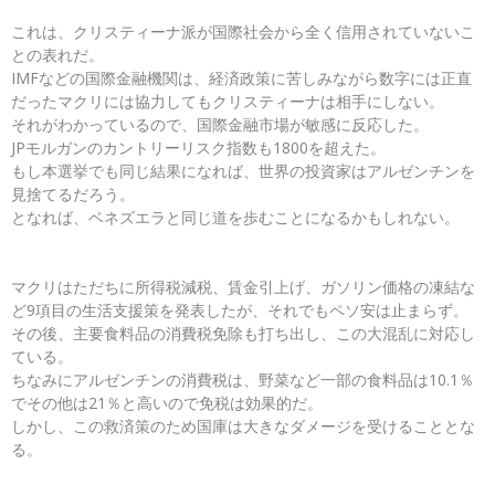
これは、クリスティーナ派が国際社会から全く信用されていないこ
との表れだ。
IMFなどの国際金融機関は、経済政策に苦しみながら数字には正直
だったマクリには協力してもクリスティーナは相手にしない。
それがわかっているので、国際金融市場が敏感に反応した。
JPモルガンのカントリーリスク指数も1800を超えた。
もし本選挙でも同じ結果になれば、世界の投資家はアルゼンチンを
見捨てるだろう。
となれば、ベネズエラと同じ道を歩むことになるかもしれない。
マクリはただちに所得税減税、賃金引上げ、ガソリン価格の凍結な
ど9項目の生活支援策を発表したが、それでもペソ安は止まらず。
その後、主要食料品の消費税免除も打ち出し、この大混乱に対応し
ている。
ちなみにアルゼンチンの消費税は、野菜など一部の食料品は10.1％
でその他は21％と高いので免税は効果的だ。
しかし、この救済策のため国庫は大きなダメージを受けることとな
る。