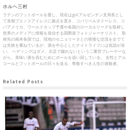
ホルヘ三村
ラテンのフットボールを愛し、現在はgol.アルゼンチン支局長とし
て首都ブエノスアイレスに拠点を置き、コパリベルタドーレス、コ
パアメリカ、ワールドカップ予選や各国のローカルリーグを取材し
世界のメディアに情報を発信する国際派フォトジャーナリスト。 取
材先の南米各国では、現地のセニョリータとの密接な交流を企でて
は失敗を重ねているが、酒を中心としたナイトライフには造詣が深
い。 ヘディングはダメ。左足で蹴れないという二重苦プレーヤーな
がら、美味い酒を呑むためにボールを追い回している。 女性とアル
コールとフットボールの日々を送る、尊敬すべき人生の達観者。
Related Posts