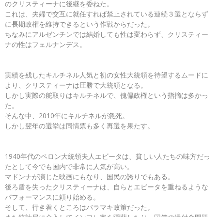
のクリスティーナに後継を委ねた。
これは、夫婦で交互に就任すれば禁止されている連続３選とならず
に長期政権を維持できるという作戦からだった。
ちなみにアルゼンチンでは結婚しても性は変わらず、クリスティー
ナの性はフェルナンデス。
実績を残したキルチネル人気と初の女性大統領を待望するムードに
より、クリスティーナは圧勝で大統領となる。
しかし実際の舵取りはキルチネルで、傀儡政権という指摘は多かっ
た。
そんな中、2010年にキルチネルが急死。
しかし翌年の選挙は同情票も多く再選を果たす。
1940年代のペロン大統領夫人エビータは、貧しい人たちの味方だっ
たとして今でも国内で非常に人気が高い。
マドンナが演じた映画にもなり、国民の誇りでもある。
後ろ盾を失ったクリスティーナは、自らとエビータを重ねるような
パフォーマンスに頼り始める。
そして、行き着くところはバラマキ政策だった。