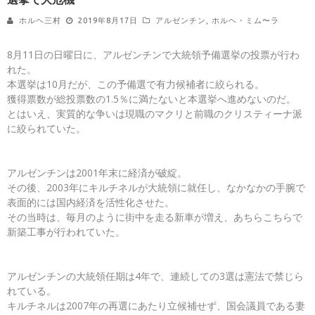
ホルヘ三村
2019年8月17日
アルゼンチン
,
ホルヘ・ミム〜ラ
8月11日の日曜日に、アルゼンチンで大統領予備選挙の投票が行わ
れた。
本選挙は10月だが、この予備選で有力候補者に絞られる。
獲得票数が総投票数の1.5％に満たないと本選挙へ進めないのだ。
とはいえ、実質的な争いは現職のマクリと前職のクリスティーナ派
に絞られていた。
アルゼンチンは2001年末に経済が破綻。
その後、2003年にキルチネルが大統領に就任し、なかなかの手腕で
表面的には国内経済を活性化させた。
その当時は、毎月のように街中を走る新車が増え、あちらこちらで
新築工事が行われていた。
アルゼンチンの大統領任期は4年で、連続しての3選は憲法で禁じら
れている。
キルチネルは2007年の再選にあたり立候補せず、国会議員である妻