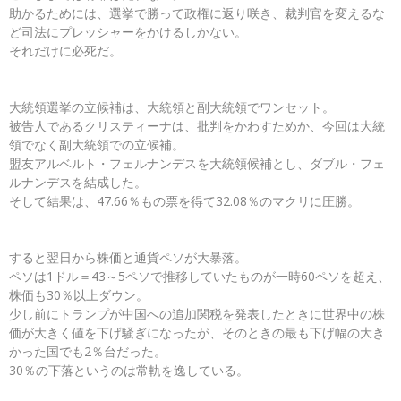
助かるためには、選挙で勝って政権に返り咲き、裁判官を変えるな
ど司法にプレッシャーをかけるしかない。
それだけに必死だ。
大統領選挙の立候補は、大統領と副大統領でワンセット。
被告人であるクリスティーナは、批判をかわすためか、今回は大統
領でなく副大統領での立候補。
盟友アルベルト・フェルナンデスを大統領候補とし、ダブル・フェ
ルナンデスを結成した。
そして結果は、47.66％もの票を得て32.08％のマクリに圧勝。
すると翌日から株価と通貨ペソが大暴落。
ペソは1ドル＝43～5ペソで推移していたものが一時60ペソを超え、
株価も30％以上ダウン。
少し前にトランプが中国への追加関税を発表したときに世界中の株
価が大きく値を下げ騒ぎになったが、そのときの最も下げ幅の大き
かった国でも2％台だった。
30％の下落というのは常軌を逸している。