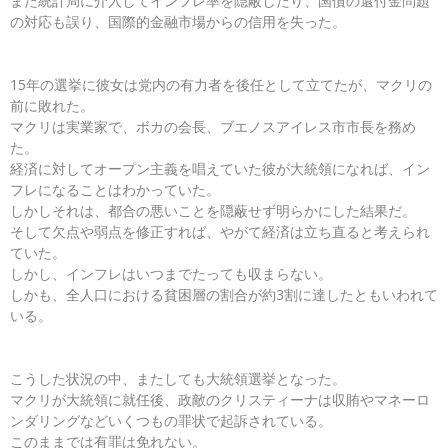
また統計局に介入してインフレ率を隠蔽したり、国債の還付金問題
の対応も誤り、国際的金融市場からの信用を失った。
15年の選挙に彼女は党内の有力者を後任として立てたが、マクリの
前に敗れた。
マクリは実業家で、ボカの会長、ブエノスアイレス市市長を務め
た。
経済に対してオープン主義を唱えていた彼が大統領になれば、イン
フレになることはわかっていた。
しかしそれは、都合の悪いことを隠蔽せず明らかにした結果だ。
そして欠点や弱点を修正すれば、やがて経済は立ち直ると考えられ
ていた。
しかし、インフレはいつまでたっても収まらない。
しかも、全人口における貧困層の割合が約3割に達したともいわれて
いる。
こうした状況の中、またしても大統領選挙となった。
マクリが大統領に就任後、政敵のクリスティーナは収賄やマネーロ
ンダリングなどいくつもの罪状で起訴されている。
このままでは有罪は免れない。